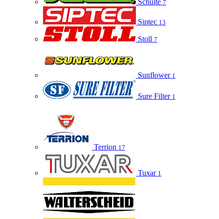
Schulte
7
Siptec
13
Stoll
7
Sunflower
1
Sure Filter
1
Terrion
17
Tuxar
1