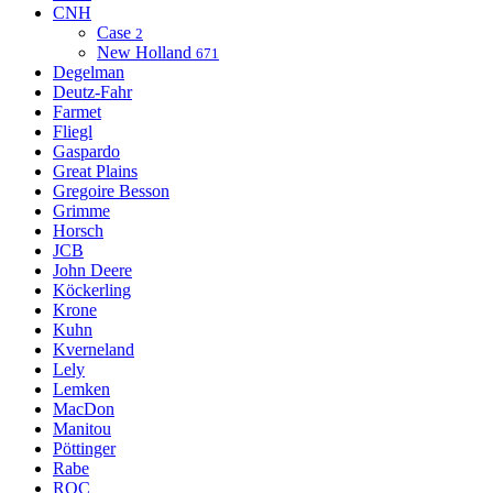
CNH
Case
2
New Holland
671
Degelman
Deutz-Fahr
Farmet
Fliegl
Gaspardo
Great Plains
Gregoire Besson
Grimme
Horsch
JCB
John Deere
Köckerling
Krone
Kuhn
Kverneland
Lely
Lemken
MacDon
Manitou
Pöttinger
Rabe
ROC