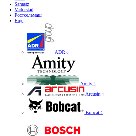
Samasz
Vaderstad
Ростсельмаш
Еще
ADR
6
Amity
3
Arcusin
4
Bobcat
2