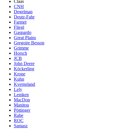
Claas
CNH
Degelman
Deutz-Fahr
Farmet
Fliegl
Gaspardo
Great Plains
Gregoire Besson
Grimme
Horsch
JCB
John Deere
Köckerling
Krone
Kuhn
Kverneland
Lely
Lemken
MacDon
Manitou
Pöttinger
Rabe
ROC
Samasz