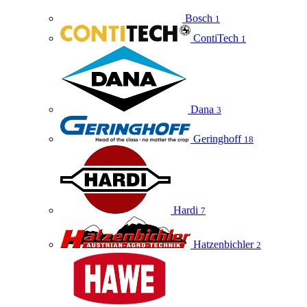
Bosch
1
ContiTech
1
Dana
3
Geringhoff
18
Hardi
7
Hatzenbichler
2