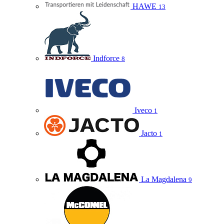
HAWE
13
Indforce
8
Iveco
1
Jacto
1
La Magdalena
9