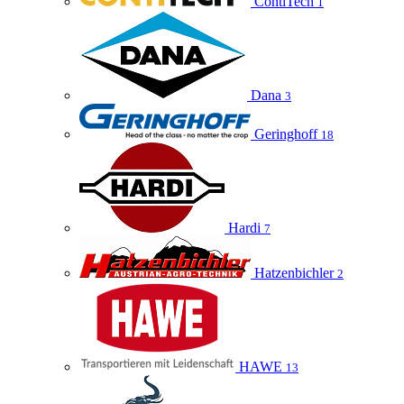
ContiTech
1
Dana
3
Geringhoff
18
Hardi
7
Hatzenbichler
2
HAWE
13