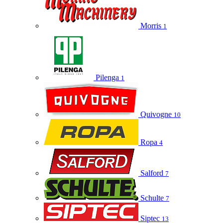
Morris
1
Pilenga
1
Quivogne
10
Ropa
4
Salford
7
Schulte
7
Siptec
13