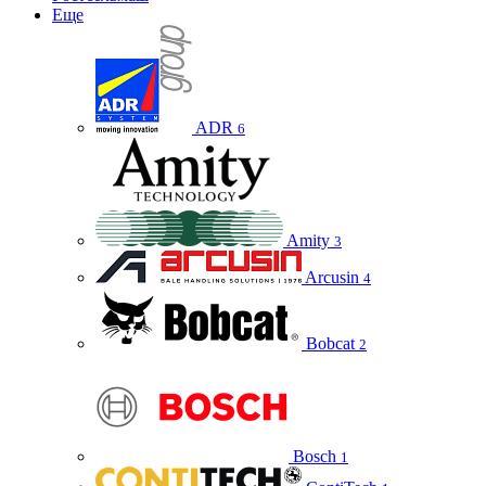
Еще
ADR
6
Amity
3
Arcusin
4
Bobcat
2
Bosch
1