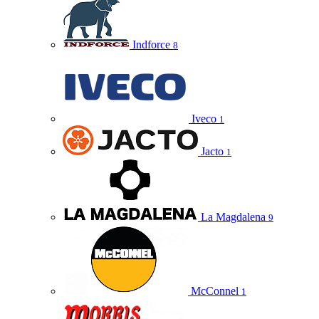
Indforce
8
Iveco
1
Jacto
1
La Magdalena
9
McConnel
1