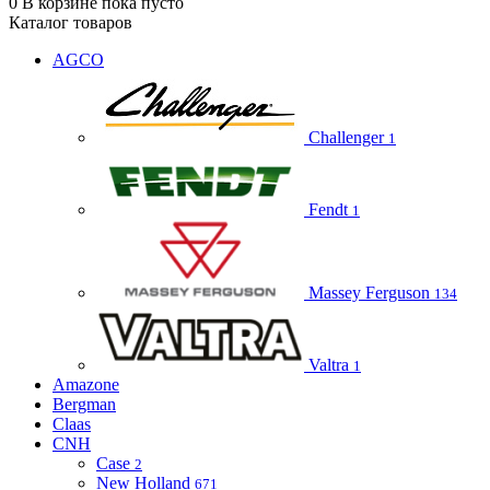
0
В корзине
пока пусто
Каталог товаров
AGCO
Challenger
1
Fendt
1
Massey Ferguson
134
Valtra
1
Amazone
Bergman
Claas
CNH
Case
2
New Holland
671