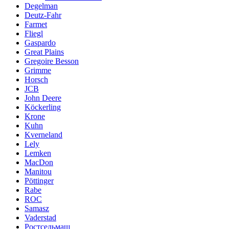
Degelman
Deutz-Fahr
Farmet
Fliegl
Gaspardo
Great Plains
Gregoire Besson
Grimme
Horsch
JCB
John Deere
Köckerling
Krone
Kuhn
Kverneland
Lely
Lemken
MacDon
Manitou
Pöttinger
Rabe
ROC
Samasz
Vaderstad
Ростсельмаш