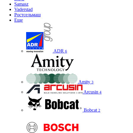
Samasz
Vaderstad
Ростсельмаш
Еще
ADR
6
Amity
3
Arcusin
4
Bobcat
2