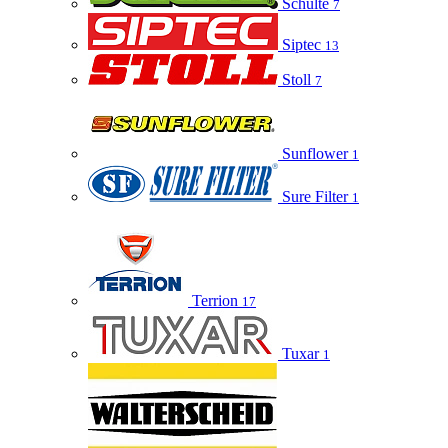
Schulte
7
Siptec
13
Stoll
7
Sunflower
1
Sure Filter
1
Terrion
17
Tuxar
1