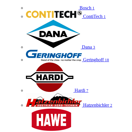
Bosch
1
ContiTech
1
Dana
3
Geringhoff
18
Hardi
7
Hatzenbichler
2