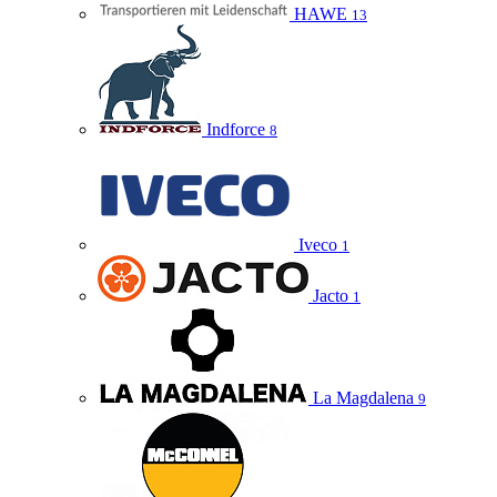
HAWE
13
Indforce
8
Iveco
1
Jacto
1
La Magdalena
9