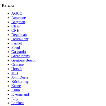
Каталог
AGCO
Amazone
Bergman
Claas
CNH
Degelman
Deutz-Fahr
Farmet
Fliegl
Gaspardo
Great Plains
Gregoire Besson
Grimme
Horsch
JCB
John Deere
Köckerling
Krone
Kuhn
Kverneland
Lely
Lemken