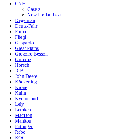
CNH
Case
2
New Holland
671
Degelman
Deutz-Fahr
Farmet
Fliegl
Gaspardo
Great Plains
Gregoire Besson
Grimme
Horsch
JCB
John Deere
Köckerling
Krone
Kuhn
Kverneland
Lely
Lemken
MacDon
Manitou
Pöttinger
Rabe
ROC