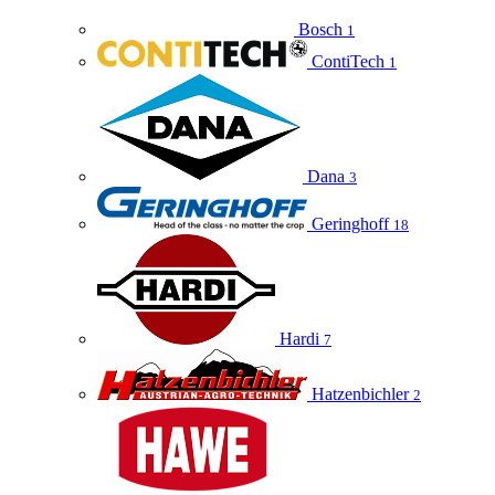
Bosch
1
ContiTech
1
Dana
3
Geringhoff
18
Hardi
7
Hatzenbichler
2