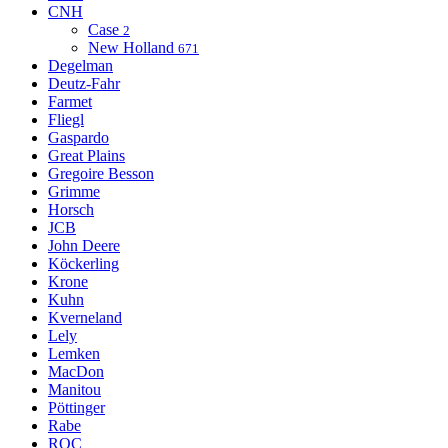
CNH
Case
2
New Holland
671
Degelman
Deutz-Fahr
Farmet
Fliegl
Gaspardo
Great Plains
Gregoire Besson
Grimme
Horsch
JCB
John Deere
Köckerling
Krone
Kuhn
Kverneland
Lely
Lemken
MacDon
Manitou
Pöttinger
Rabe
ROC