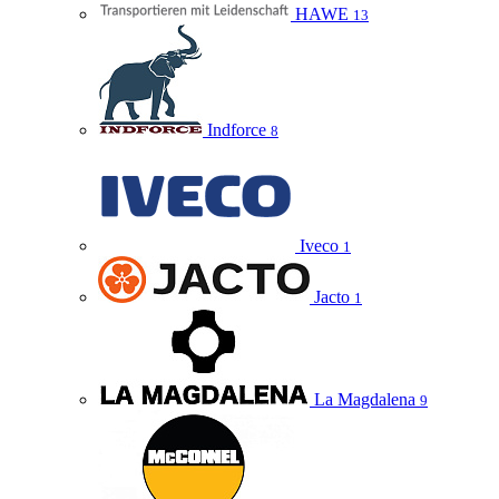
HAWE
13
Indforce
8
Iveco
1
Jacto
1
La Magdalena
9