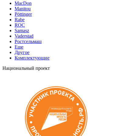
MacDon
Manitou
Pöttinger
Rabe
ROC
Samasz
Vaderstad
Ростсельмаш
Еще
Другое
Комплектующие
Национальный проект