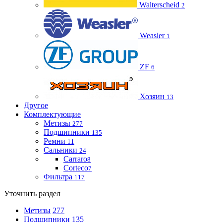
Walterscheid
2
Weasler
1
ZF
6
Хозяин
13
Другое
Комплектующие
Метизы
277
Подшипники
135
Ремни
11
Сальники
24
Carraro
8
Corteco
7
Фильтра
117
Уточнить раздел
Метизы
277
Подшипники
135