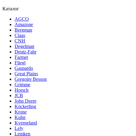
Каталог
AGCO
Amazone
Bergman
Claas
CNH
Degelman
Deutz-Fahr
Farmet
Fliegl
Gaspardo
Great Plains
Gregoire Besson
Grimme
Horsch
JCB
John Deere
Köckerling
Krone
Kuhn
Kverneland
Lely
Lemken