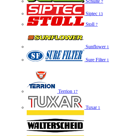
Schulte
7
Siptec
13
Stoll
7
Sunflower
1
Sure Filter
1
Terrion
17
Tuxar
1