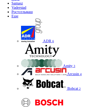
Samasz
Vaderstad
Ростсельмаш
Еще
ADR
6
Amity
3
Arcusin
4
Bobcat
2