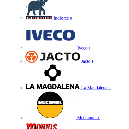
Indforce
8
Iveco
1
Jacto
1
La Magdalena
9
McConnel
1