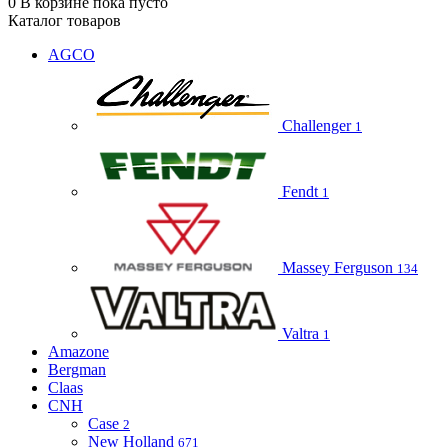
0
В корзине
пока пусто
Каталог товаров
AGCO
Challenger
1
Fendt
1
Massey Ferguson
134
Valtra
1
Amazone
Bergman
Claas
CNH
Case
2
New Holland
671