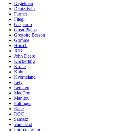
Degelman
Deutz-Fahr
Farmet
Fliegl
Gaspardo
Great Plains
Gregoire Besson
Grimme
Horsch
JCB
John Deere
Köckerling
Krone
Kuhn
Kverneland
Lely
Lemken
MacDon
Manitou
Pöttinger
Rabe
ROC
Samasz
Vaderstad
Ростсельмаш