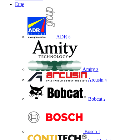
Еще
ADR
6
Amity
3
Arcusin
4
Bobcat
2
Bosch
1