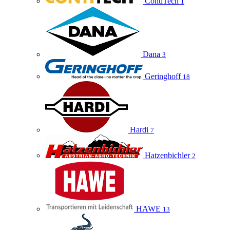
ContiTech
1
Dana
3
Geringhoff
18
Hardi
7
Hatzenbichler
2
HAWE
13