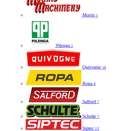
Morris
1
Pilenga
1
Quivogne
10
Ropa
4
Salford
7
Schulte
7
Siptec
13