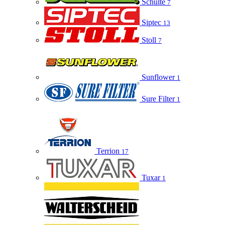
Schulte
7
Siptec
13
Stoll
7
Sunflower
1
Sure Filter
1
Terrion
17
Tuxar
1