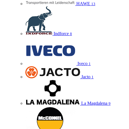
HAWE
13
Indforce
8
Iveco
1
Jacto
1
La Magdalena
9