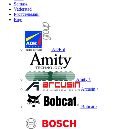
Samasz
Vaderstad
Ростсельмаш
Еще
ADR
6
Amity
3
Arcusin
4
Bobcat
2