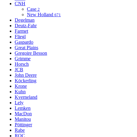
CNH
Case
2
New Holland
671
Degelman
Deutz-Fahr
Farmet
Fliegl
Gaspardo
Great Plains
Gregoire Besson
Grimme
Horsch
JCB
John Deere
Köckerling
Krone
Kuhn
Kverneland
Lely
Lemken
MacDon
Manitou
Pöttinger
Rabe
ROC