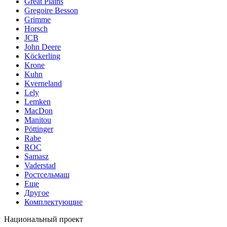
Great Plains
Gregoire Besson
Grimme
Horsch
JCB
John Deere
Köckerling
Krone
Kuhn
Kverneland
Lely
Lemken
MacDon
Manitou
Pöttinger
Rabe
ROC
Samasz
Vaderstad
Ростсельмаш
Еще
Другое
Комплектующие
Национальный проект