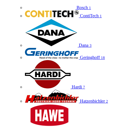
Bosch
1
ContiTech
1
Dana
3
Geringhoff
18
Hardi
7
Hatzenbichler
2