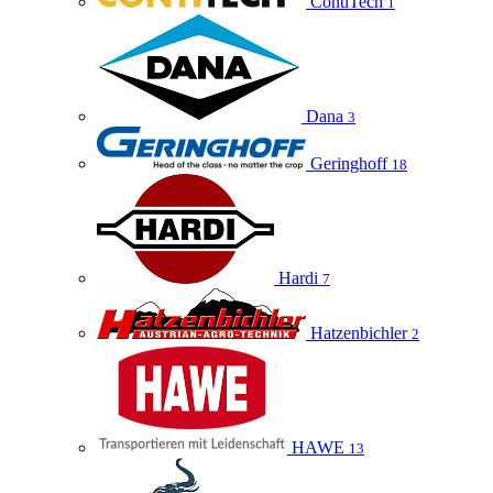
ContiTech
1
Dana
3
Geringhoff
18
Hardi
7
Hatzenbichler
2
HAWE
13