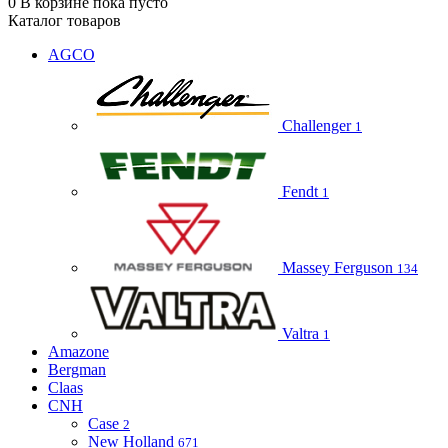
0
В корзине
пока пусто
Каталог товаров
AGCO
Challenger
1
Fendt
1
Massey Ferguson
134
Valtra
1
Amazone
Bergman
Claas
CNH
Case
2
New Holland
671