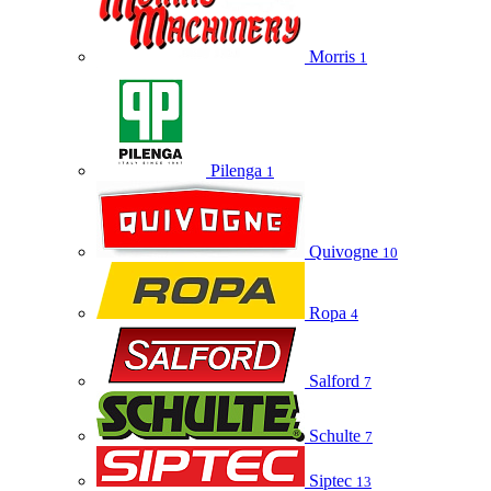
Morris
1
Pilenga
1
Quivogne
10
Ropa
4
Salford
7
Schulte
7
Siptec
13