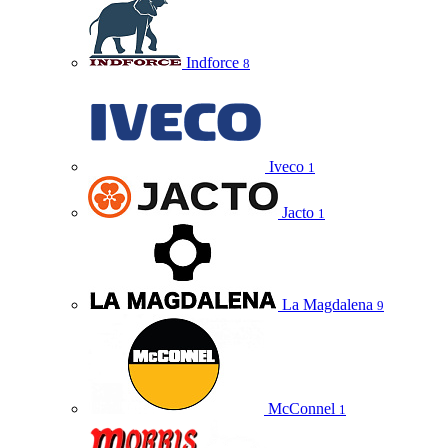
Indforce
8
Iveco
1
Jacto
1
La Magdalena
9
McConnel
1