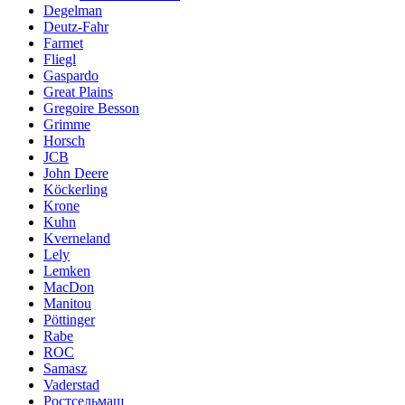
Degelman
Deutz-Fahr
Farmet
Fliegl
Gaspardo
Great Plains
Gregoire Besson
Grimme
Horsch
JCB
John Deere
Köckerling
Krone
Kuhn
Kverneland
Lely
Lemken
MacDon
Manitou
Pöttinger
Rabe
ROC
Samasz
Vaderstad
Ростсельмаш