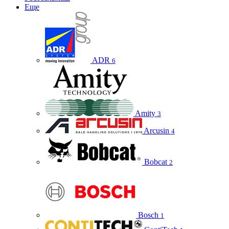
Еще
ADR
6
Amity
3
Arcusin
4
Bobcat
2
Bosch
1