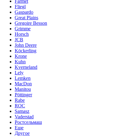
Farmet
Fliegl
Gaspardo
Great Plains
Gregoire Besson
Grimme
Horsch
JCB
John Deere
Köckerling
Krone
Kuhn
Kverneland
Lely
Lemken
MacDon
Manitou
Pöttinger
Rabe
ROC
Samasz
Vaderstad
Ростсельмаш
Еще
Другое