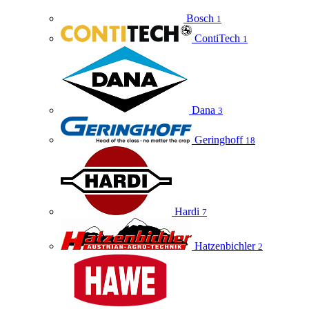
Bosch
1
ContiTech
1
Dana
3
Geringhoff
18
Hardi
7
Hatzenbichler
2