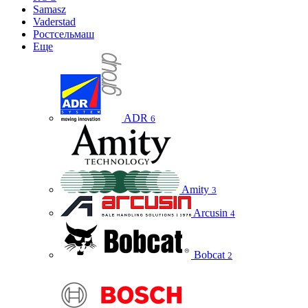
Samasz
Vaderstad
Ростсельмаш
Еще
ADR
6
Amity
3
Arcusin
4
Bobcat
2