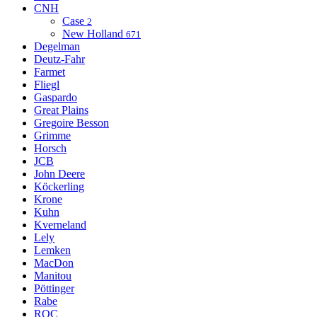
CNH
Case
2
New Holland
671
Degelman
Deutz-Fahr
Farmet
Fliegl
Gaspardo
Great Plains
Gregoire Besson
Grimme
Horsch
JCB
John Deere
Köckerling
Krone
Kuhn
Kverneland
Lely
Lemken
MacDon
Manitou
Pöttinger
Rabe
ROC