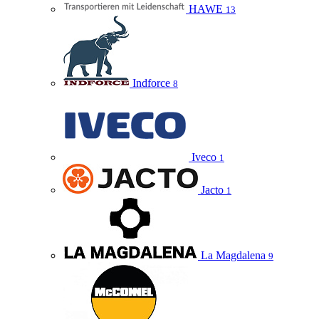
HAWE
13
Indforce
8
Iveco
1
Jacto
1
La Magdalena
9