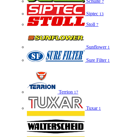
Schulte
7
Siptec
13
Stoll
7
Sunflower
1
Sure Filter
1
Terrion
17
Tuxar
1