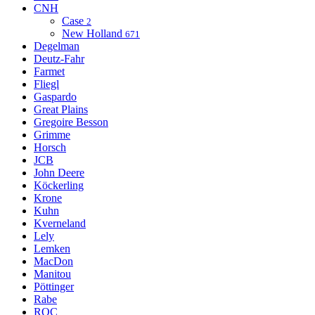
CNH
Case
2
New Holland
671
Degelman
Deutz-Fahr
Farmet
Fliegl
Gaspardo
Great Plains
Gregoire Besson
Grimme
Horsch
JCB
John Deere
Köckerling
Krone
Kuhn
Kverneland
Lely
Lemken
MacDon
Manitou
Pöttinger
Rabe
ROC