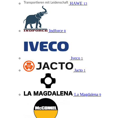
HAWE
13
Indforce
8
Iveco
1
Jacto
1
La Magdalena
9