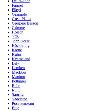
Deutz-Fahr
Farmet
Fliegl
Gaspardo
Great Plains
Gregoire Besson
Grimme
Horsch
JCB
John Deere
Köckerling
Krone
Kuhn
Kverneland
Lely
Lemken
MacDon
Manitou
Pöttinger
Rabe
ROC
Samasz
Vaderstad
Ростсельмаш
Еще