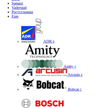
Samasz
Vaderstad
Ростсельмаш
Еще
ADR
6
Amity
3
Arcusin
4
Bobcat
2