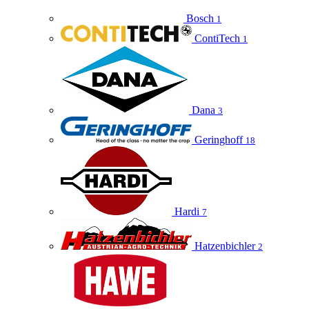
Bosch
1
ContiTech
1
Dana
3
Geringhoff
18
Hardi
7
Hatzenbichler
2