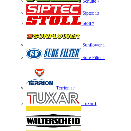
Schulte
7
Siptec
13
Stoll
7
Sunflower
1
Sure Filter
1
Terrion
17
Tuxar
1