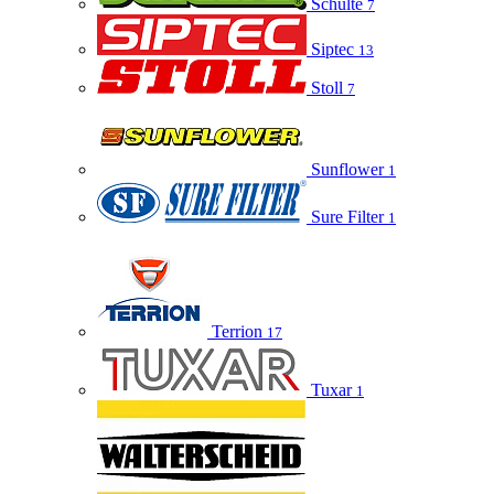
Schulte
7
Siptec
13
Stoll
7
Sunflower
1
Sure Filter
1
Terrion
17
Tuxar
1