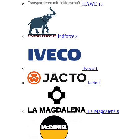
HAWE
13
Indforce
8
Iveco
1
Jacto
1
La Magdalena
9