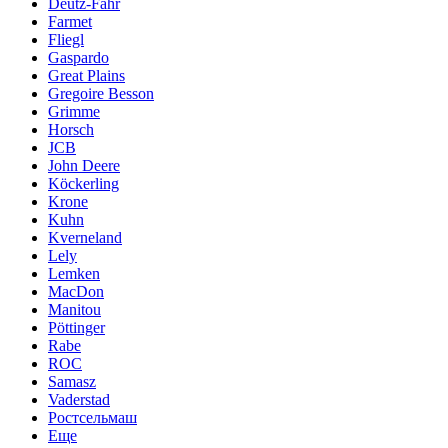
Deutz-Fahr
Farmet
Fliegl
Gaspardo
Great Plains
Gregoire Besson
Grimme
Horsch
JCB
John Deere
Köckerling
Krone
Kuhn
Kverneland
Lely
Lemken
MacDon
Manitou
Pöttinger
Rabe
ROC
Samasz
Vaderstad
Ростсельмаш
Еще