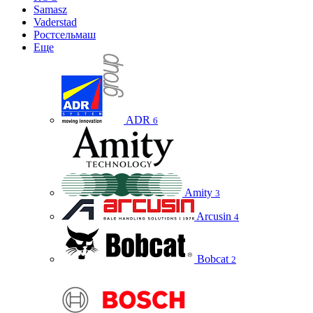
Samasz
Vaderstad
Ростсельмаш
Еще
ADR
6
Amity
3
Arcusin
4
Bobcat
2