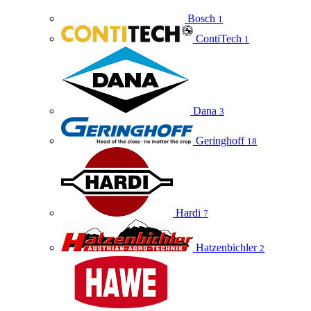
Bosch
1
ContiTech
1
Dana
3
Geringhoff
18
Hardi
7
Hatzenbichler
2