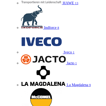
HAWE
13
Indforce
8
Iveco
1
Jacto
1
La Magdalena
9