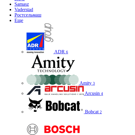
Samasz
Vaderstad
Ростсельмаш
Еще
ADR
6
Amity
3
Arcusin
4
Bobcat
2