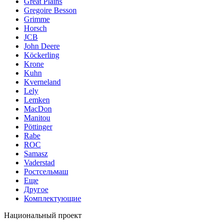
Great Plains
Gregoire Besson
Grimme
Horsch
JCB
John Deere
Köckerling
Krone
Kuhn
Kverneland
Lely
Lemken
MacDon
Manitou
Pöttinger
Rabe
ROC
Samasz
Vaderstad
Ростсельмаш
Еще
Другое
Комплектующие
Национальный проект