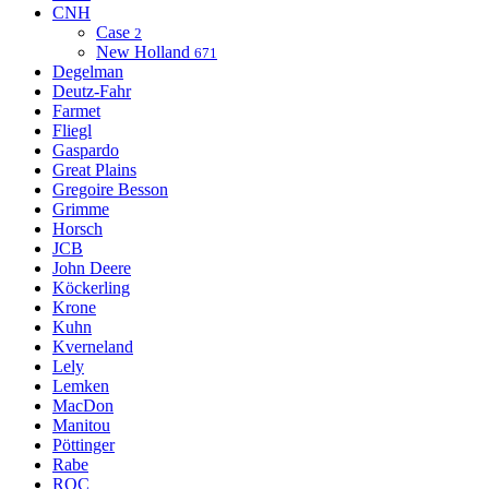
CNH
Case
2
New Holland
671
Degelman
Deutz-Fahr
Farmet
Fliegl
Gaspardo
Great Plains
Gregoire Besson
Grimme
Horsch
JCB
John Deere
Köckerling
Krone
Kuhn
Kverneland
Lely
Lemken
MacDon
Manitou
Pöttinger
Rabe
ROC