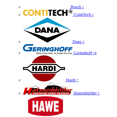
Bosch
1
ContiTech
1
Dana
3
Geringhoff
18
Hardi
7
Hatzenbichler
2