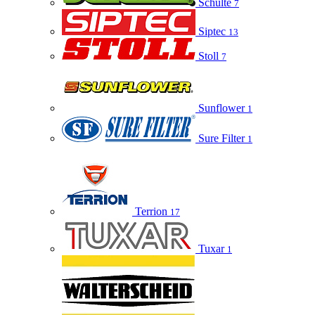
Schulte
7
Siptec
13
Stoll
7
Sunflower
1
Sure Filter
1
Terrion
17
Tuxar
1