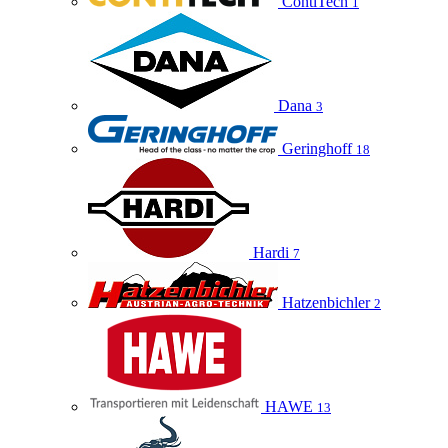
ContiTech
1
Dana
3
Geringhoff
18
Hardi
7
Hatzenbichler
2
HAWE
13