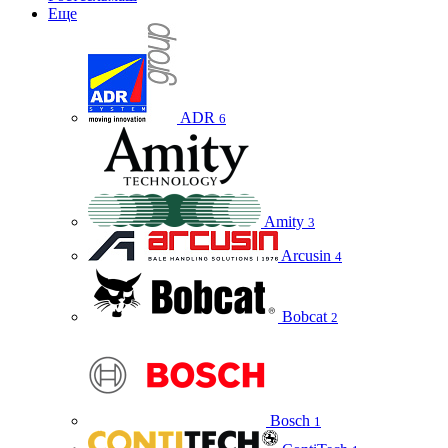
Еще
ADR
6
Amity
3
Arcusin
4
Bobcat
2
Bosch
1