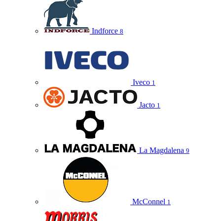
Indforce
8
Iveco
1
Jacto
1
La Magdalena
9
McConnel
1