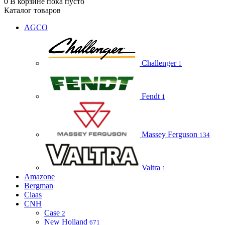
0
В корзине
пока пусто
Каталог товаров
AGCO
Challenger
1
Fendt
1
Massey Ferguson
134
Valtra
1
Amazone
Bergman
Claas
CNH
Case
2
New Holland
671