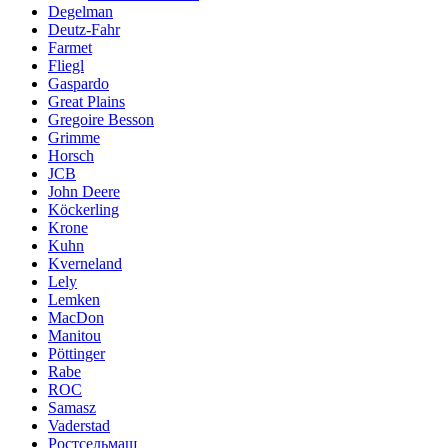
Degelman
Deutz-Fahr
Farmet
Fliegl
Gaspardo
Great Plains
Gregoire Besson
Grimme
Horsch
JCB
John Deere
Köckerling
Krone
Kuhn
Kverneland
Lely
Lemken
MacDon
Manitou
Pöttinger
Rabe
ROC
Samasz
Vaderstad
Ростсельмаш