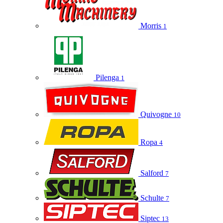
Morris
1
Pilenga
1
Quivogne
10
Ropa
4
Salford
7
Schulte
7
Siptec
13