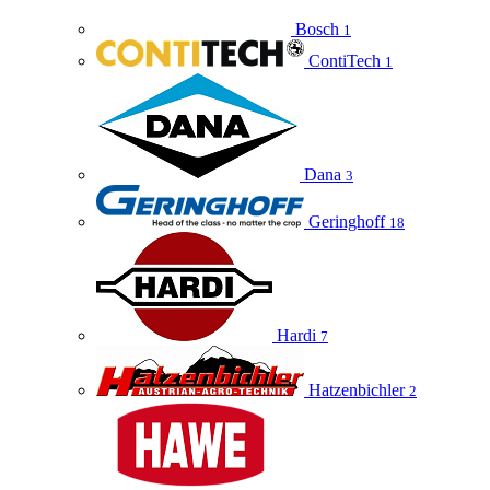
Bosch
1
ContiTech
1
Dana
3
Geringhoff
18
Hardi
7
Hatzenbichler
2