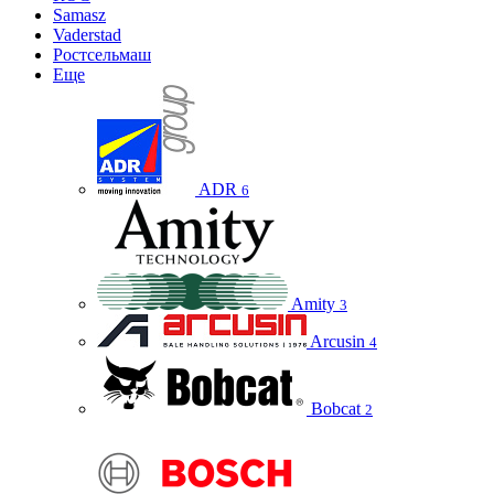
Samasz
Vaderstad
Ростсельмаш
Еще
ADR
6
Amity
3
Arcusin
4
Bobcat
2