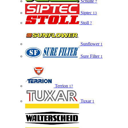
Schulte
7
Siptec
13
Stoll
7
Sunflower
1
Sure Filter
1
Terrion
17
Tuxar
1