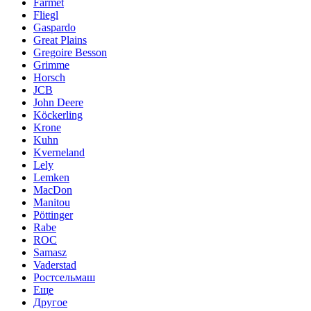
Farmet
Fliegl
Gaspardo
Great Plains
Gregoire Besson
Grimme
Horsch
JCB
John Deere
Köckerling
Krone
Kuhn
Kverneland
Lely
Lemken
MacDon
Manitou
Pöttinger
Rabe
ROC
Samasz
Vaderstad
Ростсельмаш
Еще
Другое