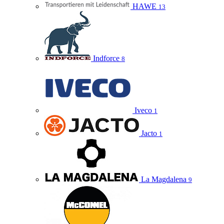
HAWE
13
Indforce
8
Iveco
1
Jacto
1
La Magdalena
9