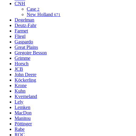
CNH
Case
2
New Holland
671
Degelman
Deutz-Fahr
Farmet
Fliegl
Gaspardo
Great Plains
Gregoire Besson
Grimme
Horsch
JCB
John Deere
Köckerling
Krone
Kuhn
Kverneland
Lely
Lemken
MacDon
Manitou
Pöttinger
Rabe
ROC