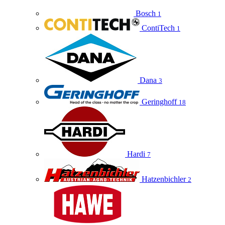
Bosch
1
ContiTech
1
Dana
3
Geringhoff
18
Hardi
7
Hatzenbichler
2