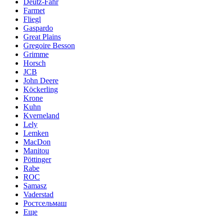
Deutz-Fahr
Farmet
Fliegl
Gaspardo
Great Plains
Gregoire Besson
Grimme
Horsch
JCB
John Deere
Köckerling
Krone
Kuhn
Kverneland
Lely
Lemken
MacDon
Manitou
Pöttinger
Rabe
ROC
Samasz
Vaderstad
Ростсельмаш
Еще