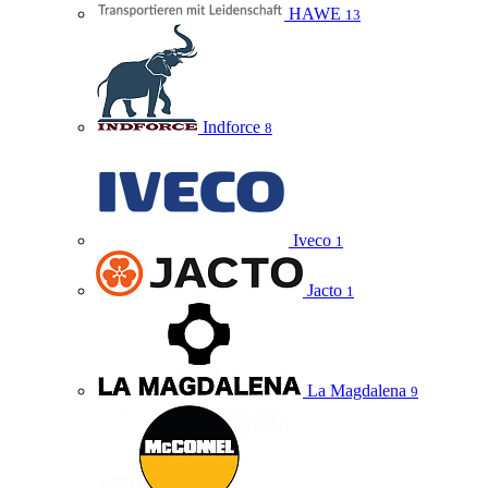
HAWE
13
Indforce
8
Iveco
1
Jacto
1
La Magdalena
9