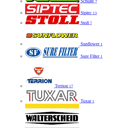
Schulte
7
Siptec
13
Stoll
7
Sunflower
1
Sure Filter
1
Terrion
17
Tuxar
1