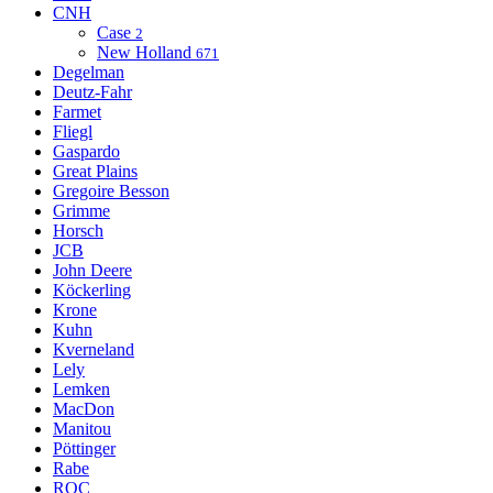
CNH
Case
2
New Holland
671
Degelman
Deutz-Fahr
Farmet
Fliegl
Gaspardo
Great Plains
Gregoire Besson
Grimme
Horsch
JCB
John Deere
Köckerling
Krone
Kuhn
Kverneland
Lely
Lemken
MacDon
Manitou
Pöttinger
Rabe
ROC