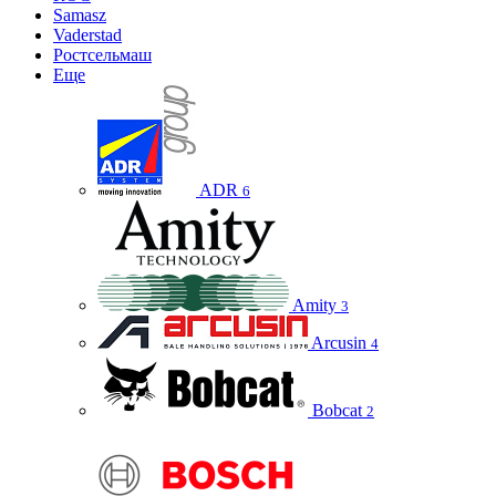
Samasz
Vaderstad
Ростсельмаш
Еще
ADR
6
Amity
3
Arcusin
4
Bobcat
2