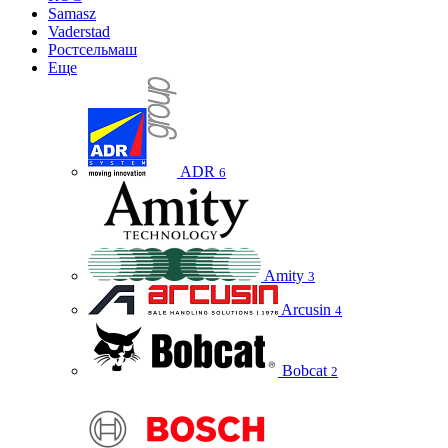
Samasz
Vaderstad
Ростсельмаш
Еще
ADR
6
Amity
3
Arcusin
4
Bobcat
2