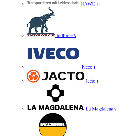
HAWE
13
Indforce
8
Iveco
1
Jacto
1
La Magdalena
9