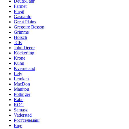
Deutz-Fahr
Farmet
Fliegl
Gaspardo
Great Plains
Gregoire Besson
Grimme
Horsch
JCB
John Deere
Köckerling
Krone
Kuhn
Kverneland
Lely
Lemken
MacDon
Manitou
Pöttinger
Rabe
ROC
Samasz
Vaderstad
Ростсельмаш
Еще