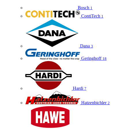
Bosch
1
ContiTech
1
Dana
3
Geringhoff
18
Hardi
7
Hatzenbichler
2