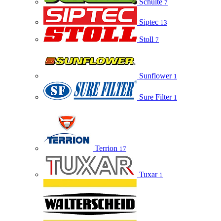
Schulte
7
Siptec
13
Stoll
7
Sunflower
1
Sure Filter
1
Terrion
17
Tuxar
1