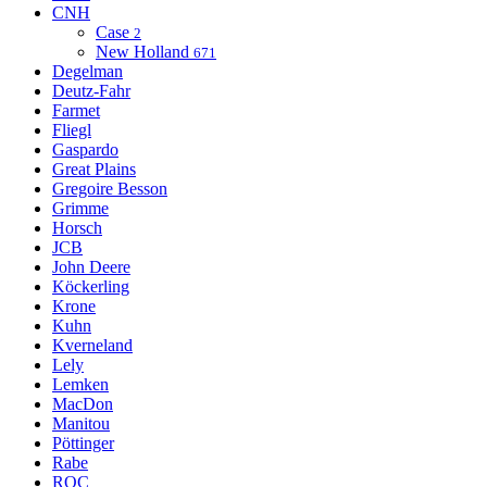
CNH
Case
2
New Holland
671
Degelman
Deutz-Fahr
Farmet
Fliegl
Gaspardo
Great Plains
Gregoire Besson
Grimme
Horsch
JCB
John Deere
Köckerling
Krone
Kuhn
Kverneland
Lely
Lemken
MacDon
Manitou
Pöttinger
Rabe
ROC