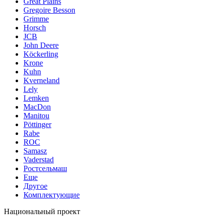
Great Plains
Gregoire Besson
Grimme
Horsch
JCB
John Deere
Köckerling
Krone
Kuhn
Kverneland
Lely
Lemken
MacDon
Manitou
Pöttinger
Rabe
ROC
Samasz
Vaderstad
Ростсельмаш
Еще
Другое
Комплектующие
Национальный проект