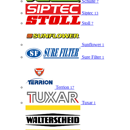
Schulte
7
Siptec
13
Stoll
7
Sunflower
1
Sure Filter
1
Terrion
17
Tuxar
1