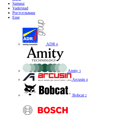
Samasz
Vaderstad
Ростсельмаш
Еще
ADR
6
Amity
3
Arcusin
4
Bobcat
2