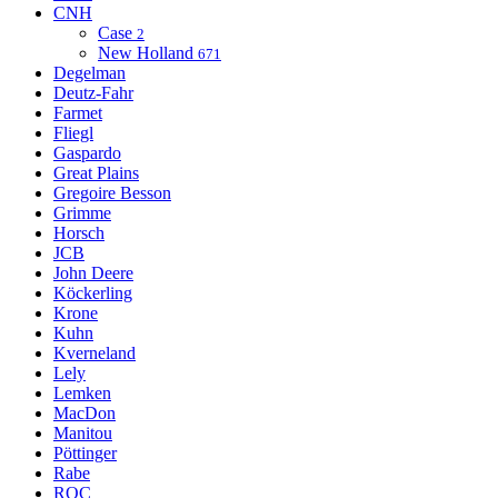
CNH
Case
2
New Holland
671
Degelman
Deutz-Fahr
Farmet
Fliegl
Gaspardo
Great Plains
Gregoire Besson
Grimme
Horsch
JCB
John Deere
Köckerling
Krone
Kuhn
Kverneland
Lely
Lemken
MacDon
Manitou
Pöttinger
Rabe
ROC