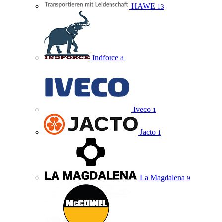
HAWE
13
Indforce
8
Iveco
1
Jacto
1
La Magdalena
9