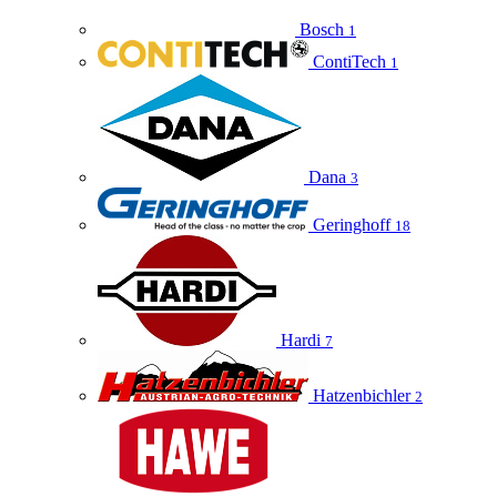
Bosch
1
ContiTech
1
Dana
3
Geringhoff
18
Hardi
7
Hatzenbichler
2