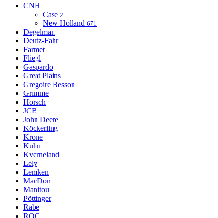
CNH
Case
2
New Holland
671
Degelman
Deutz-Fahr
Farmet
Fliegl
Gaspardo
Great Plains
Gregoire Besson
Grimme
Horsch
JCB
John Deere
Köckerling
Krone
Kuhn
Kverneland
Lely
Lemken
MacDon
Manitou
Pöttinger
Rabe
ROC