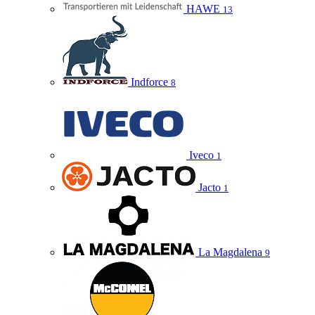
HAWE
13
Indforce
8
Iveco
1
Jacto
1
La Magdalena
9