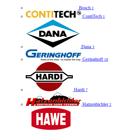
Bosch
1
ContiTech
1
Dana
3
Geringhoff
18
Hardi
7
Hatzenbichler
2