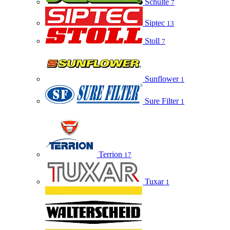
Schulte
7
Siptec
13
Stoll
7
Sunflower
1
Sure Filter
1
Terrion
17
Tuxar
1