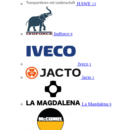
HAWE
13
Indforce
8
Iveco
1
Jacto
1
La Magdalena
9