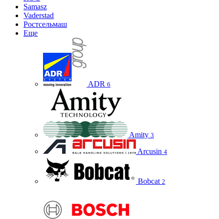
Samasz
Vaderstad
Ростсельмаш
Еще
ADR
6
Amity
3
Arcusin
4
Bobcat
2