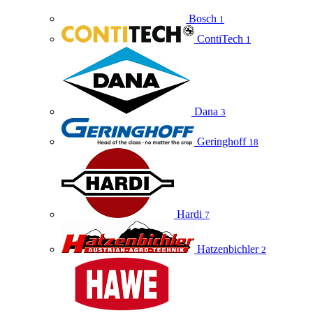
Bosch
1
ContiTech
1
Dana
3
Geringhoff
18
Hardi
7
Hatzenbichler
2