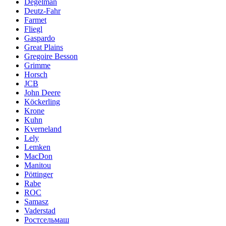
Degelman
Deutz-Fahr
Farmet
Fliegl
Gaspardo
Great Plains
Gregoire Besson
Grimme
Horsch
JCB
John Deere
Köckerling
Krone
Kuhn
Kverneland
Lely
Lemken
MacDon
Manitou
Pöttinger
Rabe
ROC
Samasz
Vaderstad
Ростсельмаш