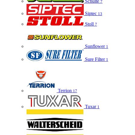
Schulte
7
Siptec
13
Stoll
7
Sunflower
1
Sure Filter
1
Terrion
17
Tuxar
1