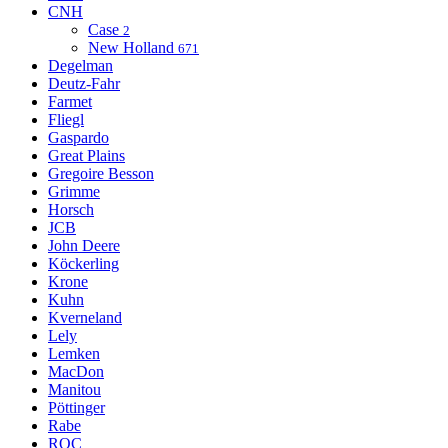
CNH
Case
2
New Holland
671
Degelman
Deutz-Fahr
Farmet
Fliegl
Gaspardo
Great Plains
Gregoire Besson
Grimme
Horsch
JCB
John Deere
Köckerling
Krone
Kuhn
Kverneland
Lely
Lemken
MacDon
Manitou
Pöttinger
Rabe
ROC