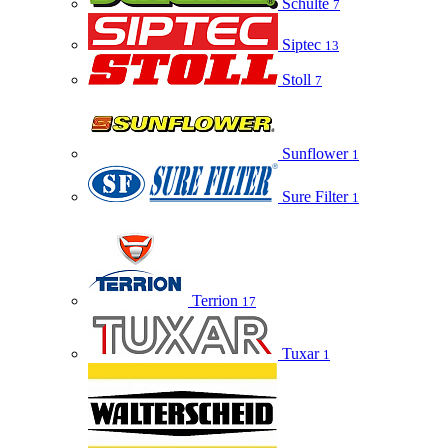
Schulte
7
Siptec
13
Stoll
7
Sunflower
1
Sure Filter
1
Terrion
17
Tuxar
1