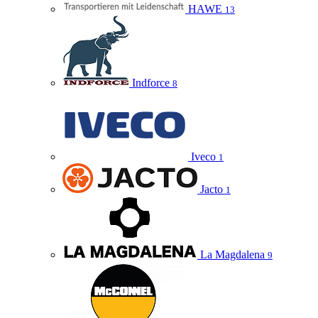
HAWE
13
Indforce
8
Iveco
1
Jacto
1
La Magdalena
9