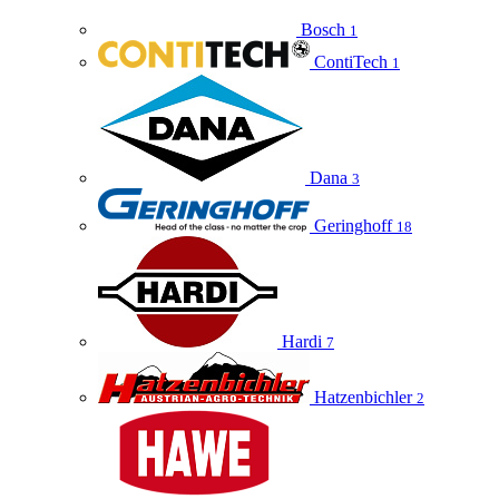
Bosch
1
ContiTech
1
Dana
3
Geringhoff
18
Hardi
7
Hatzenbichler
2