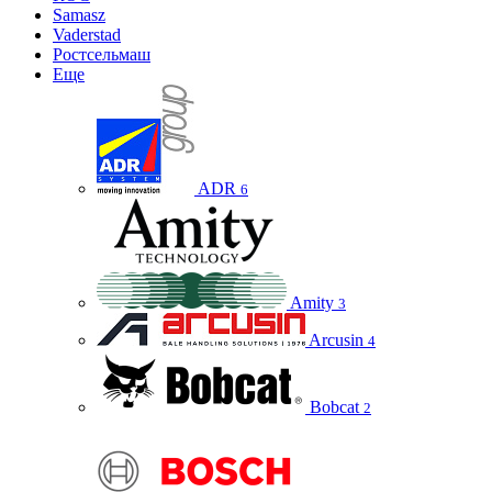
Samasz
Vaderstad
Ростсельмаш
Еще
ADR
6
Amity
3
Arcusin
4
Bobcat
2