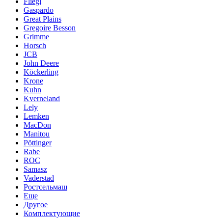
Fliegl
Gaspardo
Great Plains
Gregoire Besson
Grimme
Horsch
JCB
John Deere
Köckerling
Krone
Kuhn
Kverneland
Lely
Lemken
MacDon
Manitou
Pöttinger
Rabe
ROC
Samasz
Vaderstad
Ростсельмаш
Еще
Другое
Комплектующие