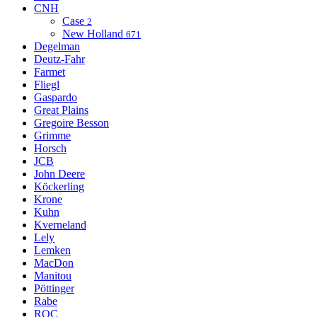
CNH
Case
2
New Holland
671
Degelman
Deutz-Fahr
Farmet
Fliegl
Gaspardo
Great Plains
Gregoire Besson
Grimme
Horsch
JCB
John Deere
Köckerling
Krone
Kuhn
Kverneland
Lely
Lemken
MacDon
Manitou
Pöttinger
Rabe
ROC