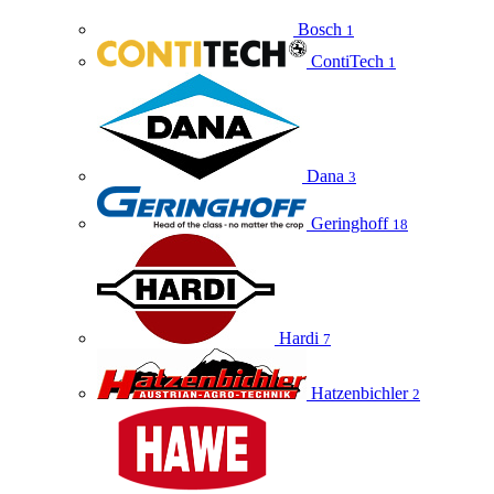
Bosch
1
ContiTech
1
Dana
3
Geringhoff
18
Hardi
7
Hatzenbichler
2