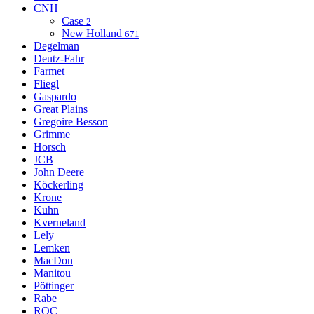
CNH
Case
2
New Holland
671
Degelman
Deutz-Fahr
Farmet
Fliegl
Gaspardo
Great Plains
Gregoire Besson
Grimme
Horsch
JCB
John Deere
Köckerling
Krone
Kuhn
Kverneland
Lely
Lemken
MacDon
Manitou
Pöttinger
Rabe
ROC