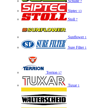
Schulte
7
Siptec
13
Stoll
7
Sunflower
1
Sure Filter
1
Terrion
17
Tuxar
1