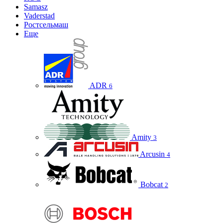
Samasz
Vaderstad
Ростсельмаш
Еще
ADR
6
Amity
3
Arcusin
4
Bobcat
2