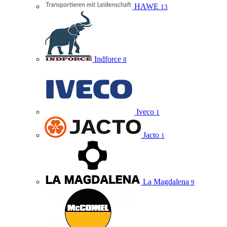
HAWE
13
Indforce
8
Iveco
1
Jacto
1
La Magdalena
9