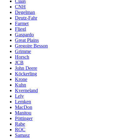
Claas
CNH
Degelman
Deutz-Fahr
Farmet
Fliegl
Gaspardo
Great Plains
Gregoire Besson
Grimme
Horsch
JCB
John Deere
Köckerling
Krone
Kuhn
Kverneland
Lely
Lemken
MacDon
Manitou
Pöttinger
Rabe
ROC
Samasz