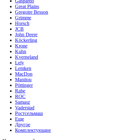
Gaspardo
Great Plains
Gregoire Besson
Grimme
Horsch
JCB
John Deere
Köckerling
Krone
Kuhn
Kverneland
Lely
Lemken
MacDon
Manitou
Pöttinger
Rabe
ROC
Samasz
Vaderstad
Ростсельмаш
Еще
Другое
Комплектующие