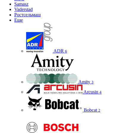
Samasz
Vaderstad
Ростсельмаш
Еще
ADR
6
Amity
3
Arcusin
4
Bobcat
2