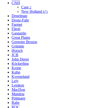
CNH
Case
2
New Holland
671
Degelman
Deutz-Fahr
Farmet
Fliegl
Gaspardo
Great Plains
Gregoire Besson
Grimme
Horsch
JCB
John Deere
Köckerling
Krone
Kuhn
Kverneland
Lely
Lemken
MacDon
Manitou
Pöttinger
Rabe
ROC