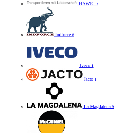
HAWE
13
Indforce
8
Iveco
1
Jacto
1
La Magdalena
9