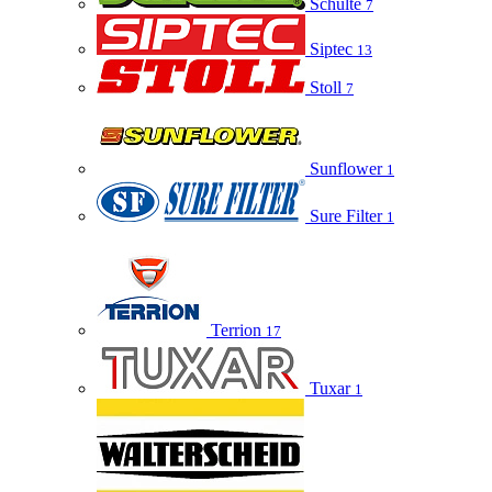
Schulte
7
Siptec
13
Stoll
7
Sunflower
1
Sure Filter
1
Terrion
17
Tuxar
1