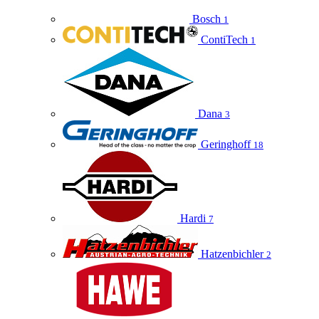
Bosch
1
ContiTech
1
Dana
3
Geringhoff
18
Hardi
7
Hatzenbichler
2