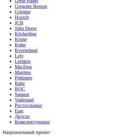
Great Plains
Gregoire Besson
Grimme
Horsch
JCB
John Deere
Köckerling
Krone
Kuhn
Kverneland
Lely
Lemken
MacDon
Manitou
Pöttinger
Rabe
ROC
Samasz
Vaderstad
Ростсельмаш
Еще
Другое
Комплектующие
Национальный проект