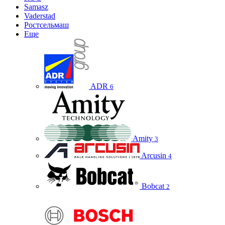
Samasz
Vaderstad
Ростсельмаш
Еще
ADR
6
Amity
3
Arcusin
4
Bobcat
2