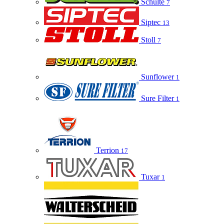
Schulte
7
Siptec
13
Stoll
7
Sunflower
1
Sure Filter
1
Terrion
17
Tuxar
1