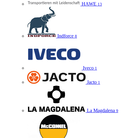
HAWE
13
Indforce
8
Iveco
1
Jacto
1
La Magdalena
9