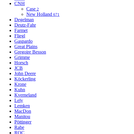
CNH
Case
2
New Holland
671
Degelman
Deutz-Fahr
Farmet
Fliegl
Gaspardo
Great Plains
Gregoire Besson
Grimme
Horsch
JCB
John Deere
Köckerling
Krone
Kuhn
Kverneland
Lely
Lemken
MacDon
Manitou
Pöttinger
Rabe
ROC