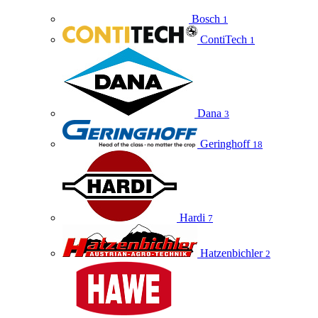
Bosch
1
ContiTech
1
Dana
3
Geringhoff
18
Hardi
7
Hatzenbichler
2