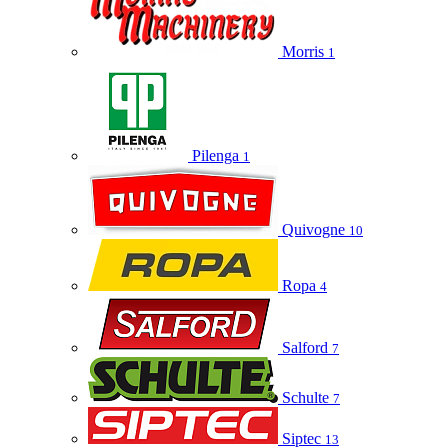
Morris
1
Pilenga
1
Quivogne
10
Ropa
4
Salford
7
Schulte
7
Siptec
13