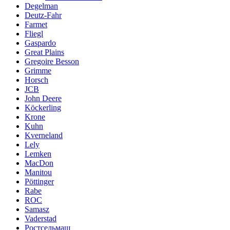
Degelman
Deutz-Fahr
Farmet
Fliegl
Gaspardo
Great Plains
Gregoire Besson
Grimme
Horsch
JCB
John Deere
Köckerling
Krone
Kuhn
Kverneland
Lely
Lemken
MacDon
Manitou
Pöttinger
Rabe
ROC
Samasz
Vaderstad
Ростсельмаш