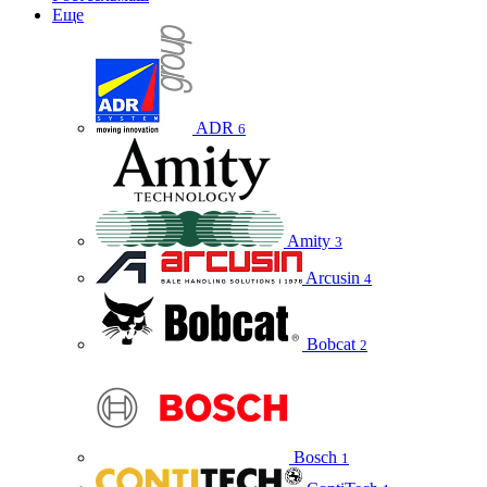
Еще
ADR
6
Amity
3
Arcusin
4
Bobcat
2
Bosch
1