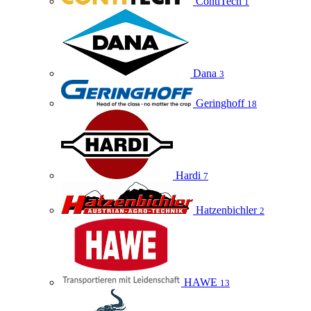
ContiTech
1
Dana
3
Geringhoff
18
Hardi
7
Hatzenbichler
2
HAWE
13