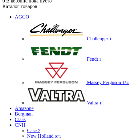
0
В корзине
пока пусто
Каталог товаров
AGCO
Challenger
1
Fendt
1
Massey Ferguson
134
Valtra
1
Amazone
Bergman
Claas
CNH
Case
2
New Holland
671