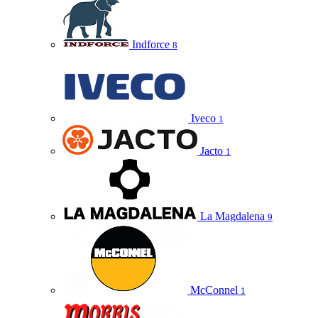
Indforce
8
Iveco
1
Jacto
1
La Magdalena
9
McConnel
1