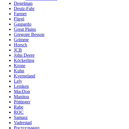
Degelman
Deutz-Fahr
Farmet
Fliegl
Gaspardo
Great Plains
Gregoire Besson
Grimme
Horsch
JCB
John Deere
Köckerling
Krone
Kuhn
Kverneland
Lely
Lemken
MacDon
Manitou
Pöttinger
Rabe
ROC
Samasz
Vaderstad
Ростсельмаш