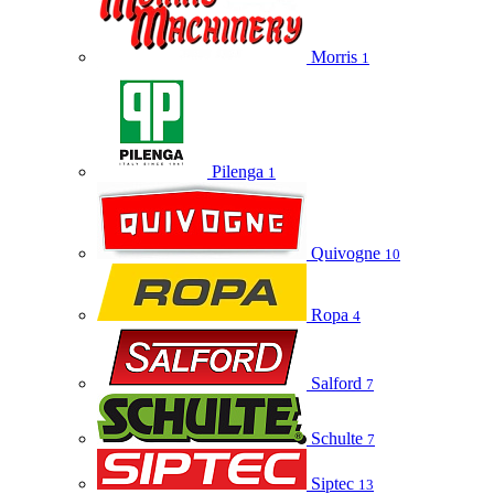
Morris
1
Pilenga
1
Quivogne
10
Ropa
4
Salford
7
Schulte
7
Siptec
13