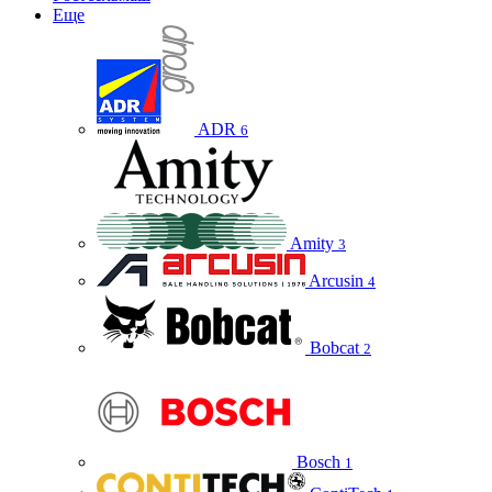
Еще
ADR
6
Amity
3
Arcusin
4
Bobcat
2
Bosch
1