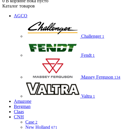
0
В корзине
пока пусто
Каталог товаров
AGCO
Challenger
1
Fendt
1
Massey Ferguson
134
Valtra
1
Amazone
Bergman
Claas
CNH
Case
2
New Holland
671