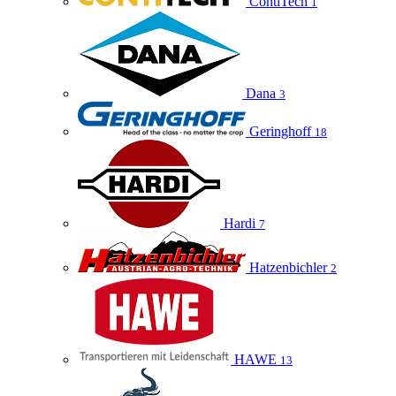
ContiTech
1
Dana
3
Geringhoff
18
Hardi
7
Hatzenbichler
2
HAWE
13