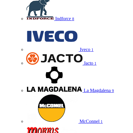
Indforce
8
Iveco
1
Jacto
1
La Magdalena
9
McConnel
1