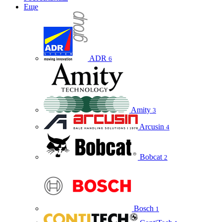
Еще
ADR
6
Amity
3
Arcusin
4
Bobcat
2
Bosch
1