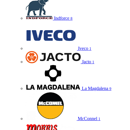
Indforce
8
Iveco
1
Jacto
1
La Magdalena
9
McConnel
1