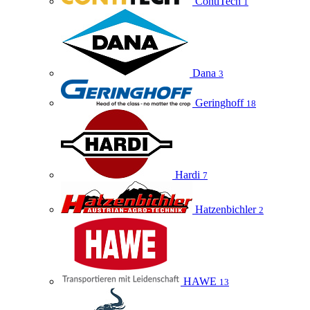
ContiTech
1
Dana
3
Geringhoff
18
Hardi
7
Hatzenbichler
2
HAWE
13