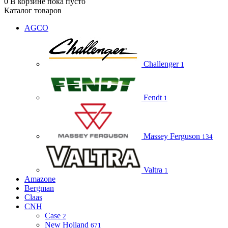
0
В корзине
пока пусто
Каталог товаров
AGCO
Challenger
1
Fendt
1
Massey Ferguson
134
Valtra
1
Amazone
Bergman
Claas
CNH
Case
2
New Holland
671