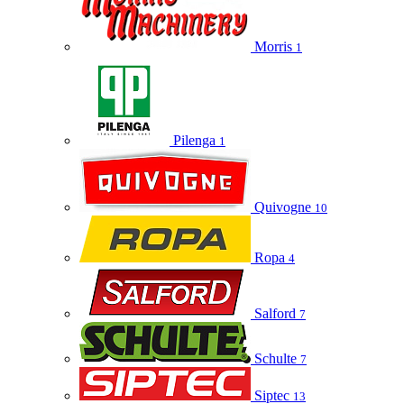
Morris
1
Pilenga
1
Quivogne
10
Ropa
4
Salford
7
Schulte
7
Siptec
13