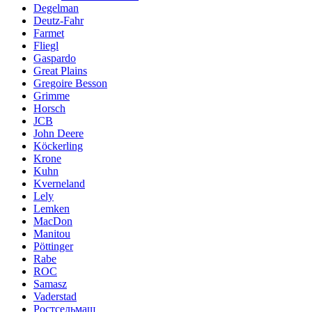
Degelman
Deutz-Fahr
Farmet
Fliegl
Gaspardo
Great Plains
Gregoire Besson
Grimme
Horsch
JCB
John Deere
Köckerling
Krone
Kuhn
Kverneland
Lely
Lemken
MacDon
Manitou
Pöttinger
Rabe
ROC
Samasz
Vaderstad
Ростсельмаш