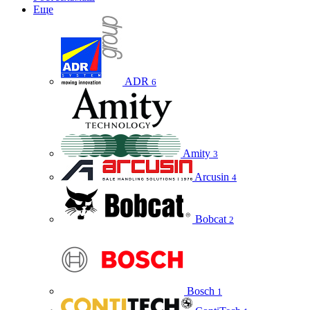
Еще
ADR
6
Amity
3
Arcusin
4
Bobcat
2
Bosch
1