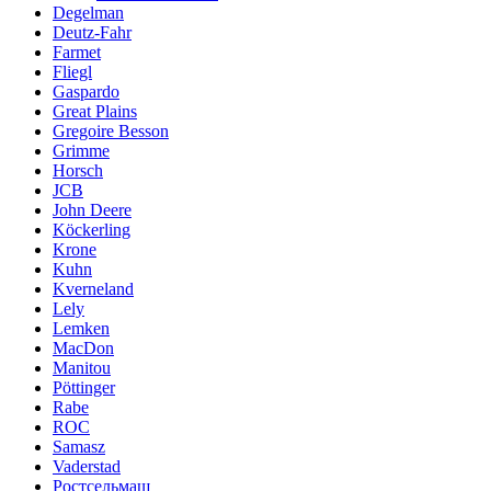
Degelman
Deutz-Fahr
Farmet
Fliegl
Gaspardo
Great Plains
Gregoire Besson
Grimme
Horsch
JCB
John Deere
Köckerling
Krone
Kuhn
Kverneland
Lely
Lemken
MacDon
Manitou
Pöttinger
Rabe
ROC
Samasz
Vaderstad
Ростсельмаш