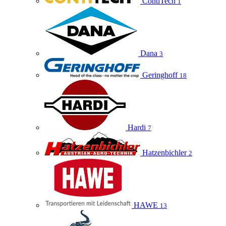
ContiTech
1
Dana
3
Geringhoff
18
Hardi
7
Hatzenbichler
2
HAWE
13