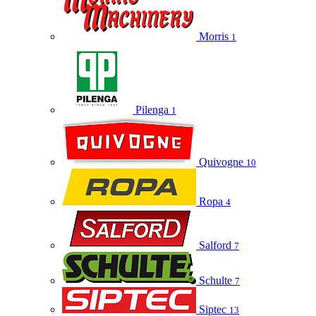
Morris
1
Pilenga
1
Quivogne
10
Ropa
4
Salford
7
Schulte
7
Siptec
13