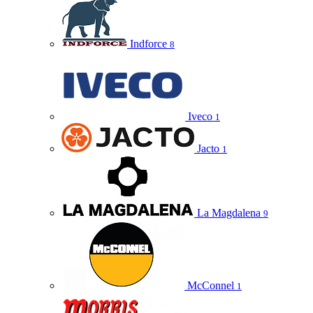
Indforce
8
Iveco
1
Jacto
1
La Magdalena
9
McConnel
1