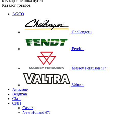
0
В корзине
пока пусто
Каталог товаров
AGCO
Challenger
1
Fendt
1
Massey Ferguson
134
Valtra
1
Amazone
Bergman
Claas
CNH
Case
2
New Holland
671