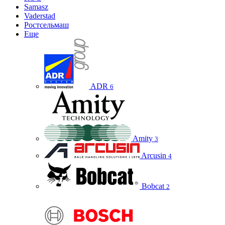
Samasz
Vaderstad
Ростсельмаш
Еще
ADR
6
Amity
3
Arcusin
4
Bobcat
2