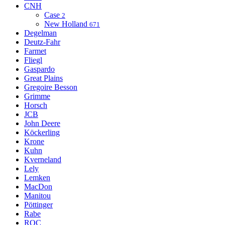
CNH
Case
2
New Holland
671
Degelman
Deutz-Fahr
Farmet
Fliegl
Gaspardo
Great Plains
Gregoire Besson
Grimme
Horsch
JCB
John Deere
Köckerling
Krone
Kuhn
Kverneland
Lely
Lemken
MacDon
Manitou
Pöttinger
Rabe
ROC