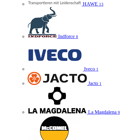
HAWE
13
Indforce
8
Iveco
1
Jacto
1
La Magdalena
9