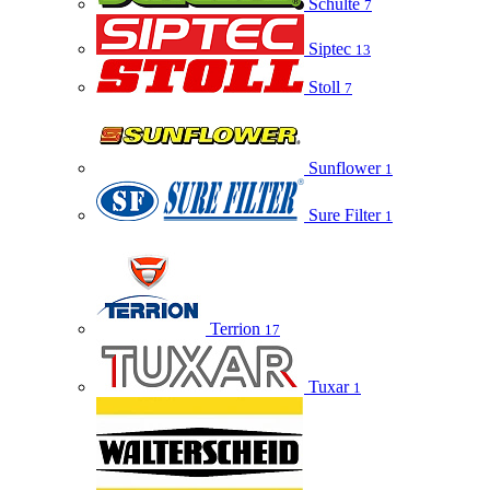
Schulte
7
Siptec
13
Stoll
7
Sunflower
1
Sure Filter
1
Terrion
17
Tuxar
1