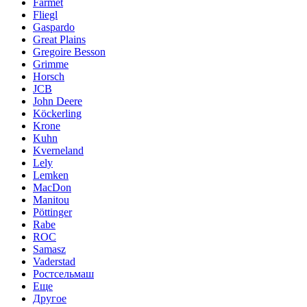
Farmet
Fliegl
Gaspardo
Great Plains
Gregoire Besson
Grimme
Horsch
JCB
John Deere
Köckerling
Krone
Kuhn
Kverneland
Lely
Lemken
MacDon
Manitou
Pöttinger
Rabe
ROC
Samasz
Vaderstad
Ростсельмаш
Еще
Другое