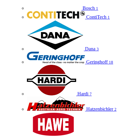
Bosch
1
ContiTech
1
Dana
3
Geringhoff
18
Hardi
7
Hatzenbichler
2