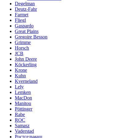
Degelman
Deutz-Fahr
Farmet
Fliegl
Gaspardo
Great Plains
Gregoire Besson
Grimme
Horsch
JCB
John Deere
Köckerling
Krone
Kuhn
Kverneland
Lely
Lemken
MacDon
Manitou
Pöttinger
Rabe
ROC
Samasz
Vaderstad
Ростсельмаш