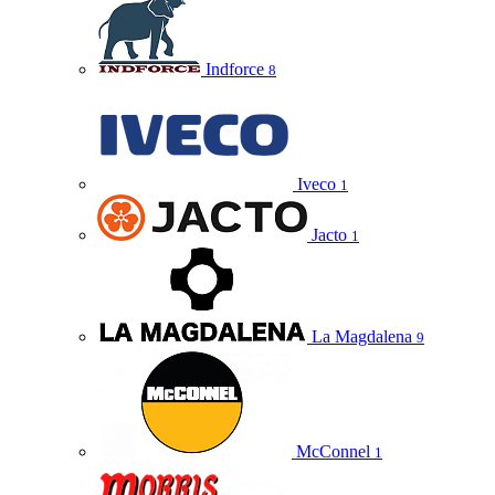
Indforce
8
Iveco
1
Jacto
1
La Magdalena
9
McConnel
1