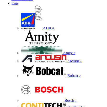
Еще
ADR
6
Amity
3
Arcusin
4
Bobcat
2
Bosch
1