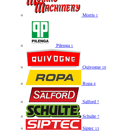
Morris
1
Pilenga
1
Quivogne
10
Ropa
4
Salford
7
Schulte
7
Siptec
13