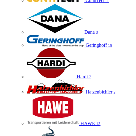
ContiTech
1
Dana
3
Geringhoff
18
Hardi
7
Hatzenbichler
2
HAWE
13