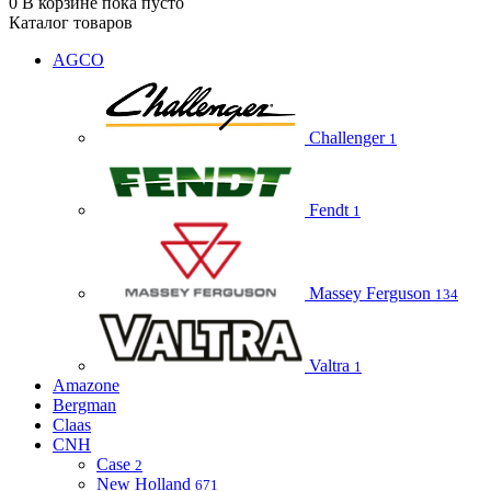
0
В корзине
пока пусто
Каталог товаров
AGCO
Challenger
1
Fendt
1
Massey Ferguson
134
Valtra
1
Amazone
Bergman
Claas
CNH
Case
2
New Holland
671