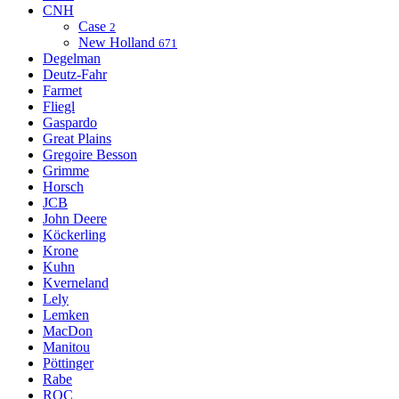
CNH
Case
2
New Holland
671
Degelman
Deutz-Fahr
Farmet
Fliegl
Gaspardo
Great Plains
Gregoire Besson
Grimme
Horsch
JCB
John Deere
Köckerling
Krone
Kuhn
Kverneland
Lely
Lemken
MacDon
Manitou
Pöttinger
Rabe
ROC