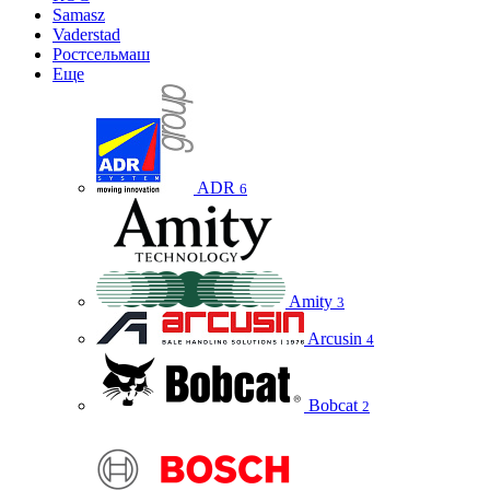
Samasz
Vaderstad
Ростсельмаш
Еще
ADR
6
Amity
3
Arcusin
4
Bobcat
2