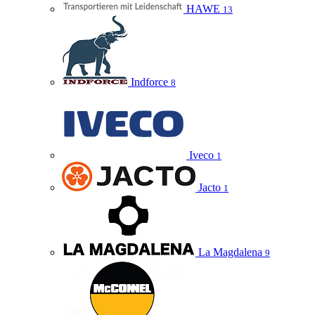
HAWE
13
Indforce
8
Iveco
1
Jacto
1
La Magdalena
9