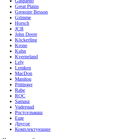
Gaspardo
Great Plains
Gregoire Besson
Grimme
Horsch
JCB
John Deere
Köckerling
Krone
Kuhn
Kverneland
Lely
Lemken
MacDon
Manitou
Pöttinger
Rabe
ROC
Samasz
Vaderstad
Ростсельмаш
Еще
Другое
Комплектующие