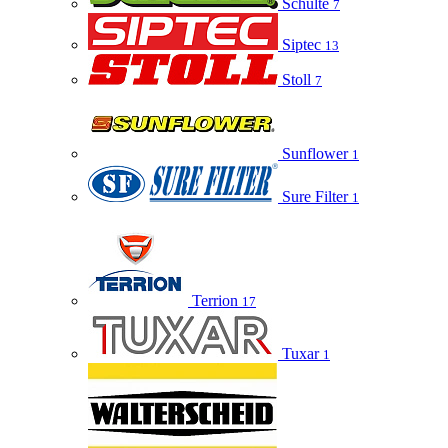
Schulte
7
Siptec
13
Stoll
7
Sunflower
1
Sure Filter
1
Terrion
17
Tuxar
1