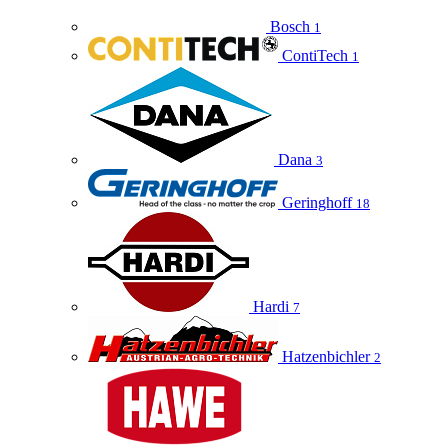
Bosch
1
ContiTech
1
Dana
3
Geringhoff
18
Hardi
7
Hatzenbichler
2