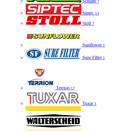
Schulte
7
Siptec
13
Stoll
7
Sunflower
1
Sure Filter
1
Terrion
17
Tuxar
1