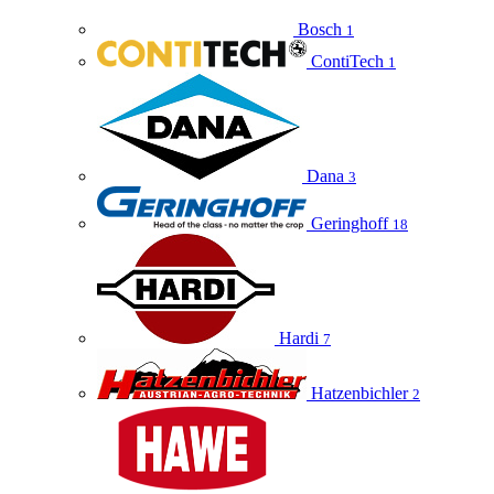
Bosch
1
ContiTech
1
Dana
3
Geringhoff
18
Hardi
7
Hatzenbichler
2