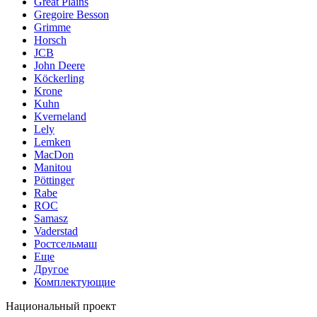
Great Plains
Gregoire Besson
Grimme
Horsch
JCB
John Deere
Köckerling
Krone
Kuhn
Kverneland
Lely
Lemken
MacDon
Manitou
Pöttinger
Rabe
ROC
Samasz
Vaderstad
Ростсельмаш
Еще
Другое
Комплектующие
Национальный проект