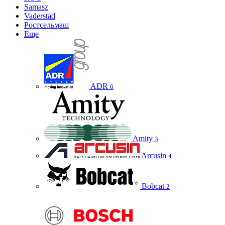
Samasz
Vaderstad
Ростсельмаш
Еще
ADR
6
Amity
3
Arcusin
4
Bobcat
2