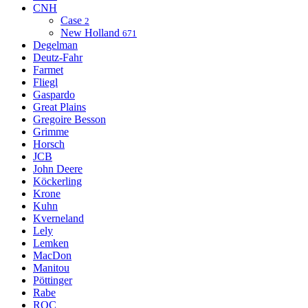
CNH
Case
2
New Holland
671
Degelman
Deutz-Fahr
Farmet
Fliegl
Gaspardo
Great Plains
Gregoire Besson
Grimme
Horsch
JCB
John Deere
Köckerling
Krone
Kuhn
Kverneland
Lely
Lemken
MacDon
Manitou
Pöttinger
Rabe
ROC