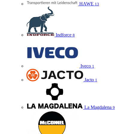
HAWE
13
Indforce
8
Iveco
1
Jacto
1
La Magdalena
9