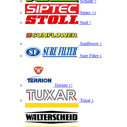
Schulte
7
Siptec
13
Stoll
7
Sunflower
1
Sure Filter
1
Terrion
17
Tuxar
1