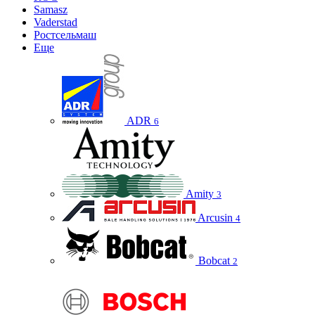
Samasz
Vaderstad
Ростсельмаш
Еще
ADR
6
Amity
3
Arcusin
4
Bobcat
2