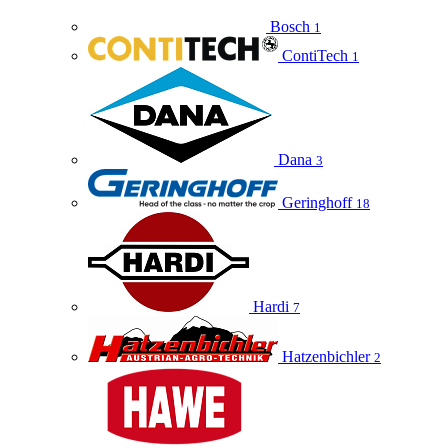
Bosch
1
ContiTech
1
Dana
3
Geringhoff
18
Hardi
7
Hatzenbichler
2