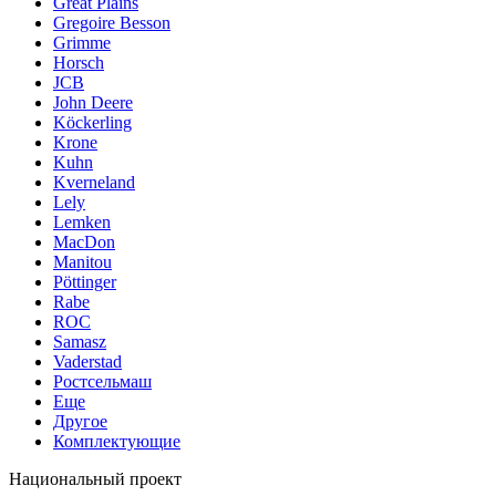
Great Plains
Gregoire Besson
Grimme
Horsch
JCB
John Deere
Köckerling
Krone
Kuhn
Kverneland
Lely
Lemken
MacDon
Manitou
Pöttinger
Rabe
ROC
Samasz
Vaderstad
Ростсельмаш
Еще
Другое
Комплектующие
Национальный проект