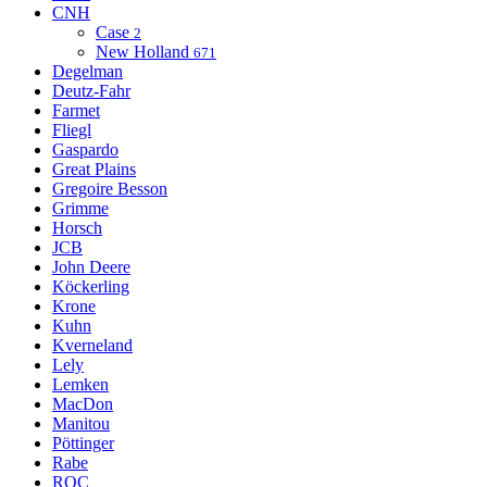
CNH
Case
2
New Holland
671
Degelman
Deutz-Fahr
Farmet
Fliegl
Gaspardo
Great Plains
Gregoire Besson
Grimme
Horsch
JCB
John Deere
Köckerling
Krone
Kuhn
Kverneland
Lely
Lemken
MacDon
Manitou
Pöttinger
Rabe
ROC