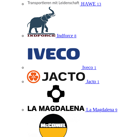
HAWE
13
Indforce
8
Iveco
1
Jacto
1
La Magdalena
9