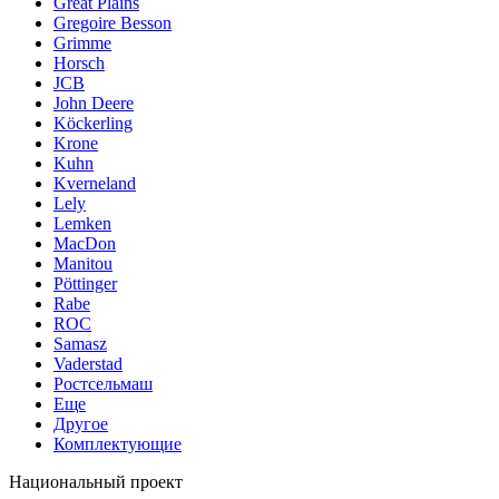
Great Plains
Gregoire Besson
Grimme
Horsch
JCB
John Deere
Köckerling
Krone
Kuhn
Kverneland
Lely
Lemken
MacDon
Manitou
Pöttinger
Rabe
ROC
Samasz
Vaderstad
Ростсельмаш
Еще
Другое
Комплектующие
Национальный проект