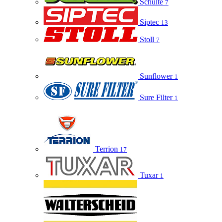
Schulte
7
Siptec
13
Stoll
7
Sunflower
1
Sure Filter
1
Terrion
17
Tuxar
1