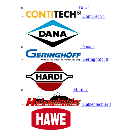
Bosch
1
ContiTech
1
Dana
3
Geringhoff
18
Hardi
7
Hatzenbichler
2