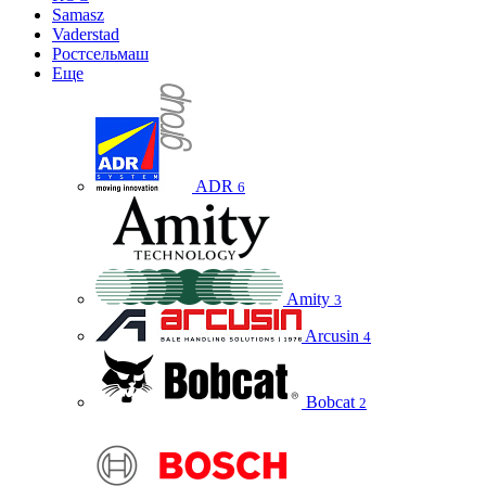
Samasz
Vaderstad
Ростсельмаш
Еще
ADR
6
Amity
3
Arcusin
4
Bobcat
2