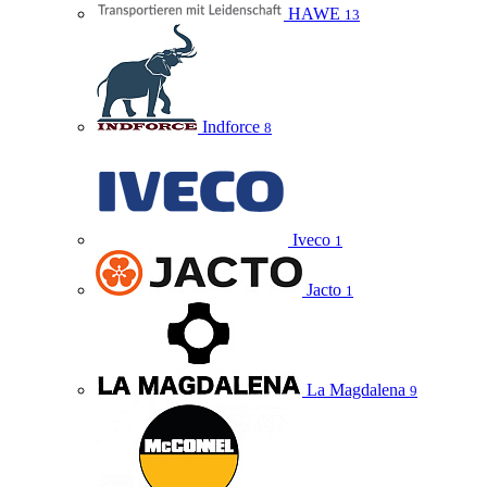
HAWE
13
Indforce
8
Iveco
1
Jacto
1
La Magdalena
9