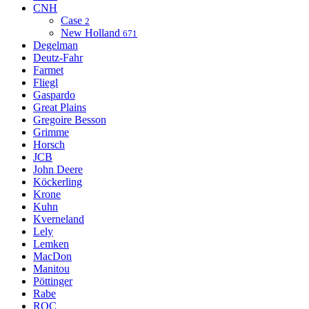
CNH
Case
2
New Holland
671
Degelman
Deutz-Fahr
Farmet
Fliegl
Gaspardo
Great Plains
Gregoire Besson
Grimme
Horsch
JCB
John Deere
Köckerling
Krone
Kuhn
Kverneland
Lely
Lemken
MacDon
Manitou
Pöttinger
Rabe
ROC