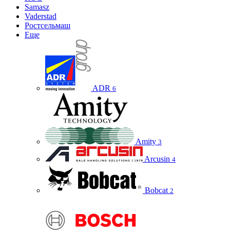
Samasz
Vaderstad
Ростсельмаш
Еще
ADR
6
Amity
3
Arcusin
4
Bobcat
2