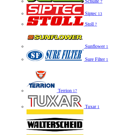
Schulte
7
Siptec
13
Stoll
7
Sunflower
1
Sure Filter
1
Terrion
17
Tuxar
1