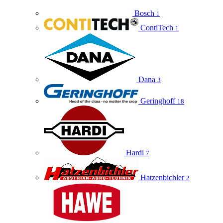
Bosch
1
ContiTech
1
Dana
3
Geringhoff
18
Hardi
7
Hatzenbichler
2