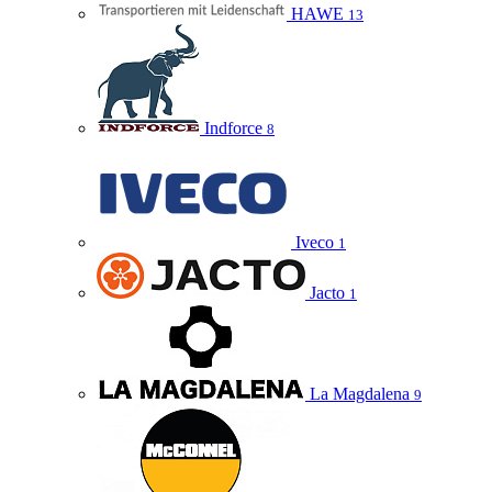
HAWE
13
Indforce
8
Iveco
1
Jacto
1
La Magdalena
9