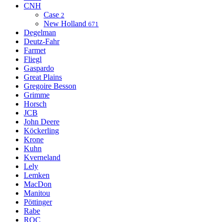
CNH
Case
2
New Holland
671
Degelman
Deutz-Fahr
Farmet
Fliegl
Gaspardo
Great Plains
Gregoire Besson
Grimme
Horsch
JCB
John Deere
Köckerling
Krone
Kuhn
Kverneland
Lely
Lemken
MacDon
Manitou
Pöttinger
Rabe
ROC