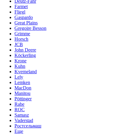
Deutz-Fahr
Farmet
Fliegl
Gaspardo
Great Plains
Gregoire Besson
Grimme
Horsch
JCB
John Deere
Köckerling
Krone
Kuhn
Kverneland
Lely
Lemken
MacDon
Manitou
Pöttinger
Rabe
ROC
Samasz
Vaderstad
Ростсельмаш
Еще