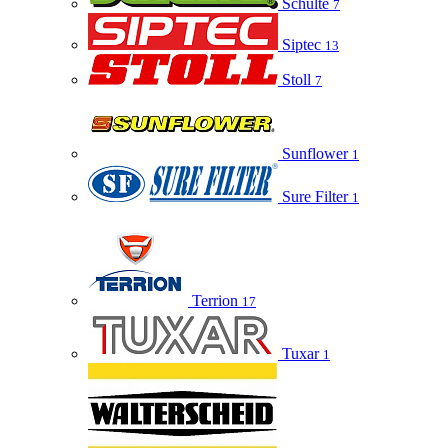
Schulte
7
Siptec
13
Stoll
7
Sunflower
1
Sure Filter
1
Terrion
17
Tuxar
1