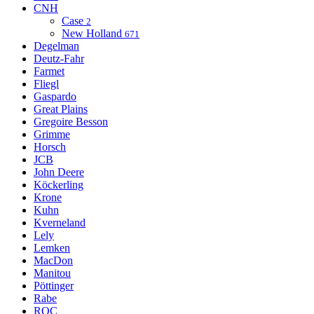
CNH
Case
2
New Holland
671
Degelman
Deutz-Fahr
Farmet
Fliegl
Gaspardo
Great Plains
Gregoire Besson
Grimme
Horsch
JCB
John Deere
Köckerling
Krone
Kuhn
Kverneland
Lely
Lemken
MacDon
Manitou
Pöttinger
Rabe
ROC