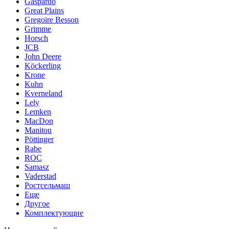
Gaspardo
Great Plains
Gregoire Besson
Grimme
Horsch
JCB
John Deere
Köckerling
Krone
Kuhn
Kverneland
Lely
Lemken
MacDon
Manitou
Pöttinger
Rabe
ROC
Samasz
Vaderstad
Ростсельмаш
Еще
Другое
Комплектующие