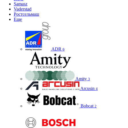
Samasz
Vaderstad
Ростсельмаш
Еще
ADR
6
Amity
3
Arcusin
4
Bobcat
2