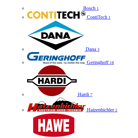
Bosch
1
ContiTech
1
Dana
3
Geringhoff
18
Hardi
7
Hatzenbichler
2