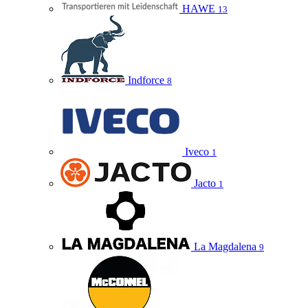
HAWE
13
Indforce
8
Iveco
1
Jacto
1
La Magdalena
9