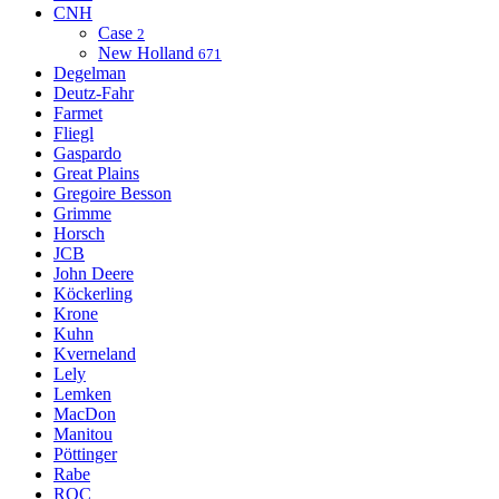
CNH
Case
2
New Holland
671
Degelman
Deutz-Fahr
Farmet
Fliegl
Gaspardo
Great Plains
Gregoire Besson
Grimme
Horsch
JCB
John Deere
Köckerling
Krone
Kuhn
Kverneland
Lely
Lemken
MacDon
Manitou
Pöttinger
Rabe
ROC