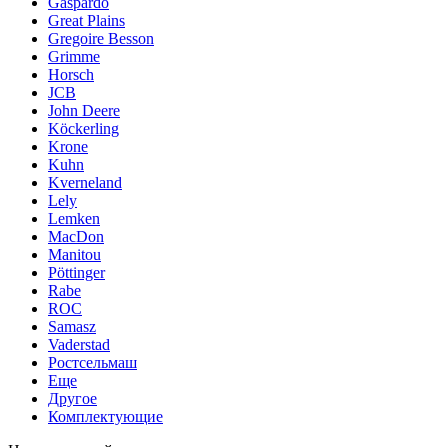
Gaspardo
Great Plains
Gregoire Besson
Grimme
Horsch
JCB
John Deere
Köckerling
Krone
Kuhn
Kverneland
Lely
Lemken
MacDon
Manitou
Pöttinger
Rabe
ROC
Samasz
Vaderstad
Ростсельмаш
Еще
Другое
Комплектующие