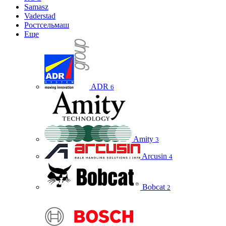
Samasz
Vaderstad
Ростсельмаш
Еще
ADR
6
Amity
3
Arcusin
4
Bobcat
2