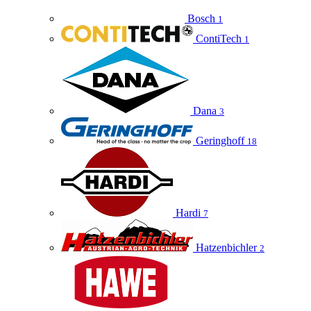
Bosch
1
ContiTech
1
Dana
3
Geringhoff
18
Hardi
7
Hatzenbichler
2