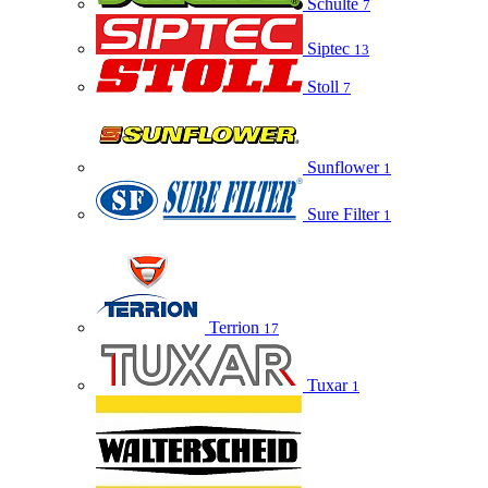
Schulte
7
Siptec
13
Stoll
7
Sunflower
1
Sure Filter
1
Terrion
17
Tuxar
1