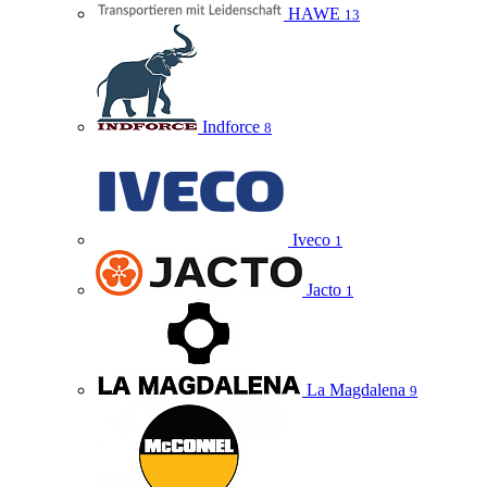
HAWE
13
Indforce
8
Iveco
1
Jacto
1
La Magdalena
9