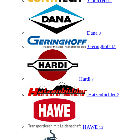
ContiTech
1
Dana
3
Geringhoff
18
Hardi
7
Hatzenbichler
2
HAWE
13