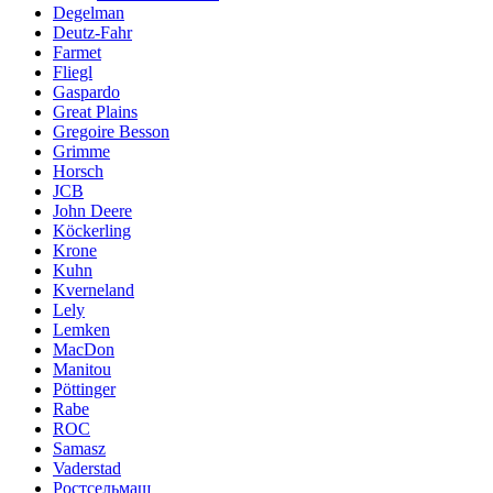
Degelman
Deutz-Fahr
Farmet
Fliegl
Gaspardo
Great Plains
Gregoire Besson
Grimme
Horsch
JCB
John Deere
Köckerling
Krone
Kuhn
Kverneland
Lely
Lemken
MacDon
Manitou
Pöttinger
Rabe
ROC
Samasz
Vaderstad
Ростсельмаш