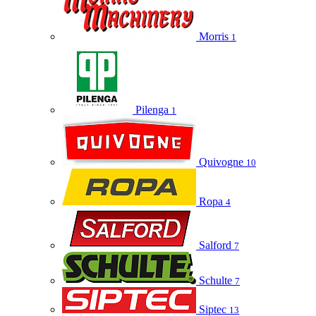
Morris
1
Pilenga
1
Quivogne
10
Ropa
4
Salford
7
Schulte
7
Siptec
13