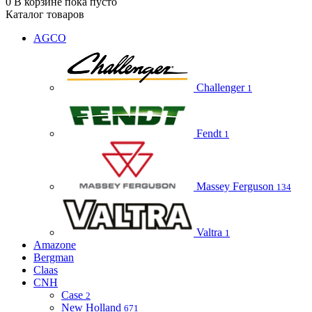
0
В корзине
пока пусто
Каталог товаров
AGCO
Challenger
1
Fendt
1
Massey Ferguson
134
Valtra
1
Amazone
Bergman
Claas
CNH
Case
2
New Holland
671