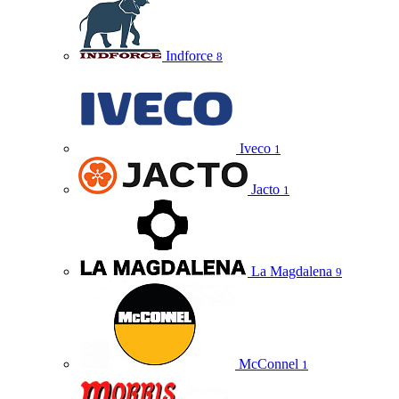
Indforce
8
Iveco
1
Jacto
1
La Magdalena
9
McConnel
1