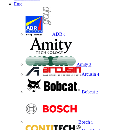
Еще
ADR
6
Amity
3
Arcusin
4
Bobcat
2
Bosch
1