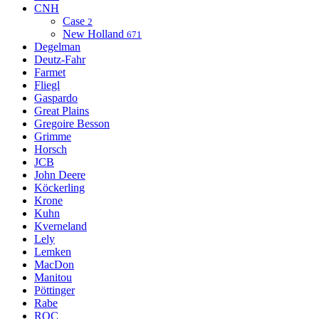
CNH
Case
2
New Holland
671
Degelman
Deutz-Fahr
Farmet
Fliegl
Gaspardo
Great Plains
Gregoire Besson
Grimme
Horsch
JCB
John Deere
Köckerling
Krone
Kuhn
Kverneland
Lely
Lemken
MacDon
Manitou
Pöttinger
Rabe
ROC