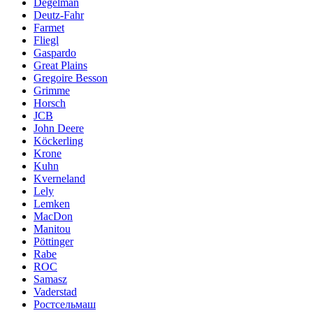
Degelman
Deutz-Fahr
Farmet
Fliegl
Gaspardo
Great Plains
Gregoire Besson
Grimme
Horsch
JCB
John Deere
Köckerling
Krone
Kuhn
Kverneland
Lely
Lemken
MacDon
Manitou
Pöttinger
Rabe
ROC
Samasz
Vaderstad
Ростсельмаш