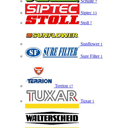
Schulte
7
Siptec
13
Stoll
7
Sunflower
1
Sure Filter
1
Terrion
17
Tuxar
1