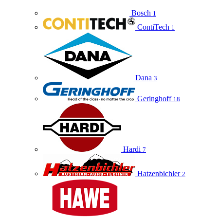
Bosch
1
ContiTech
1
Dana
3
Geringhoff
18
Hardi
7
Hatzenbichler
2