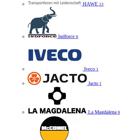
HAWE
13
Indforce
8
Iveco
1
Jacto
1
La Magdalena
9