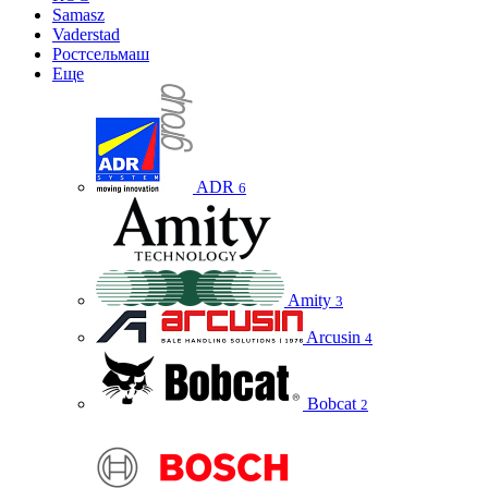
Samasz
Vaderstad
Ростсельмаш
Еще
ADR
6
Amity
3
Arcusin
4
Bobcat
2