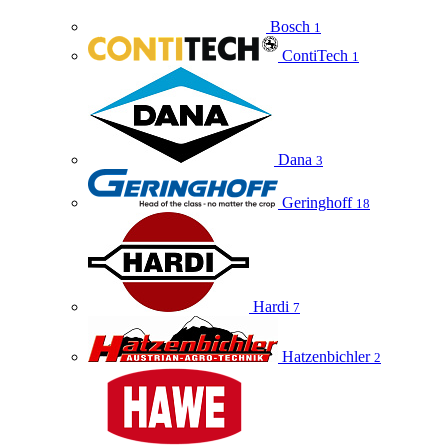
Bosch
1
ContiTech
1
Dana
3
Geringhoff
18
Hardi
7
Hatzenbichler
2