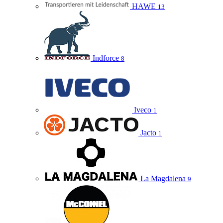
HAWE
13
Indforce
8
Iveco
1
Jacto
1
La Magdalena
9