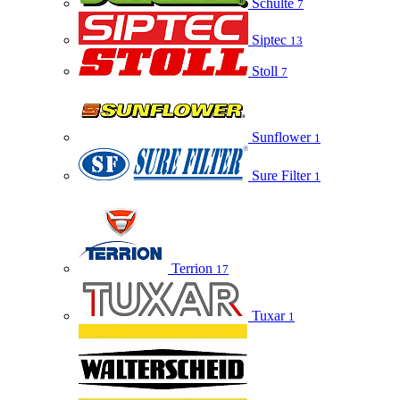
Schulte
7
Siptec
13
Stoll
7
Sunflower
1
Sure Filter
1
Terrion
17
Tuxar
1