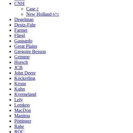
CNH
Case
2
New Holland
671
Degelman
Deutz-Fahr
Farmet
Fliegl
Gaspardo
Great Plains
Gregoire Besson
Grimme
Horsch
JCB
John Deere
Köckerling
Krone
Kuhn
Kverneland
Lely
Lemken
MacDon
Manitou
Pöttinger
Rabe
ROC