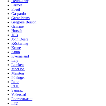
Deutz-Fahr
Farmet
Fliegl
Gaspardo
Great Plains
Gregoire Besson
Grimme
Horsch
JCB
John Deere
Köckerling
Krone
Kuhn
Kverneland
Lely
Lemken
MacDon
Manitou
Pöttinger
Rabe
ROC
Samasz
Vaderstad
Ростсельмаш
Еще