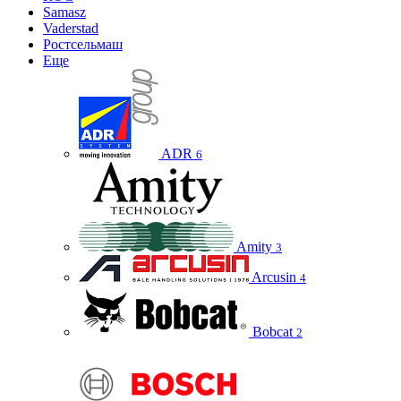
Samasz
Vaderstad
Ростсельмаш
Еще
ADR
6
Amity
3
Arcusin
4
Bobcat
2