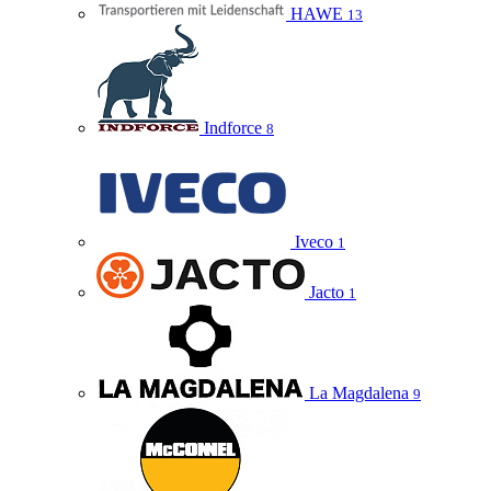
HAWE
13
Indforce
8
Iveco
1
Jacto
1
La Magdalena
9