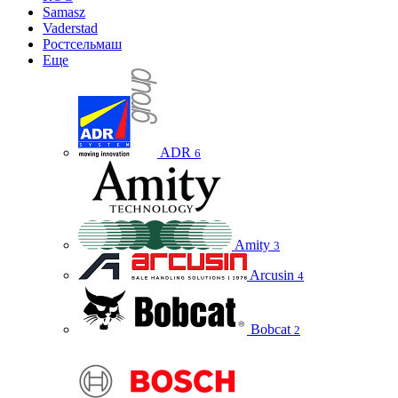
Samasz
Vaderstad
Ростсельмаш
Еще
ADR
6
Amity
3
Arcusin
4
Bobcat
2