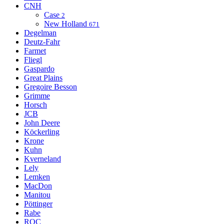
CNH
Case
2
New Holland
671
Degelman
Deutz-Fahr
Farmet
Fliegl
Gaspardo
Great Plains
Gregoire Besson
Grimme
Horsch
JCB
John Deere
Köckerling
Krone
Kuhn
Kverneland
Lely
Lemken
MacDon
Manitou
Pöttinger
Rabe
ROC