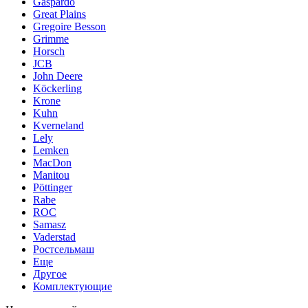
Gaspardo
Great Plains
Gregoire Besson
Grimme
Horsch
JCB
John Deere
Köckerling
Krone
Kuhn
Kverneland
Lely
Lemken
MacDon
Manitou
Pöttinger
Rabe
ROC
Samasz
Vaderstad
Ростсельмаш
Еще
Другое
Комплектующие