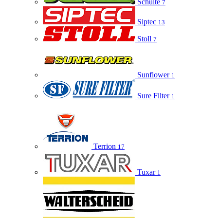
Schulte
7
Siptec
13
Stoll
7
Sunflower
1
Sure Filter
1
Terrion
17
Tuxar
1