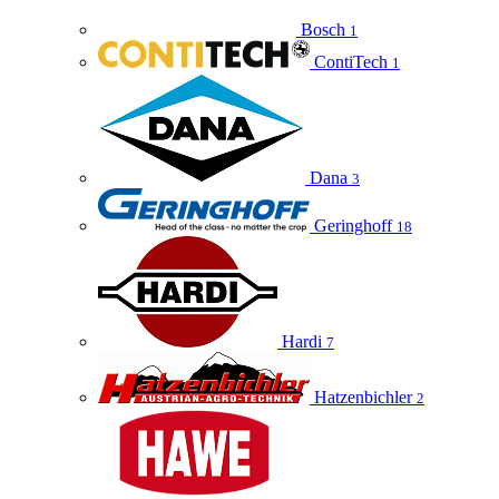
Bosch
1
ContiTech
1
Dana
3
Geringhoff
18
Hardi
7
Hatzenbichler
2