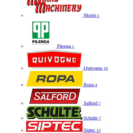
Morris
1
Pilenga
1
Quivogne
10
Ropa
4
Salford
7
Schulte
7
Siptec
13