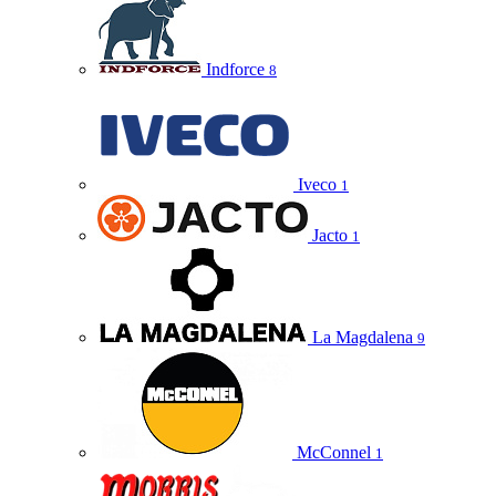
Indforce
8
Iveco
1
Jacto
1
La Magdalena
9
McConnel
1