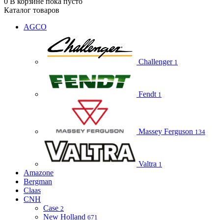
0
В корзине
пока пусто
Каталог товаров
AGCO
Challenger
1
Fendt
1
Massey Ferguson
134
Valtra
1
Amazone
Bergman
Claas
CNH
Case
2
New Holland
671