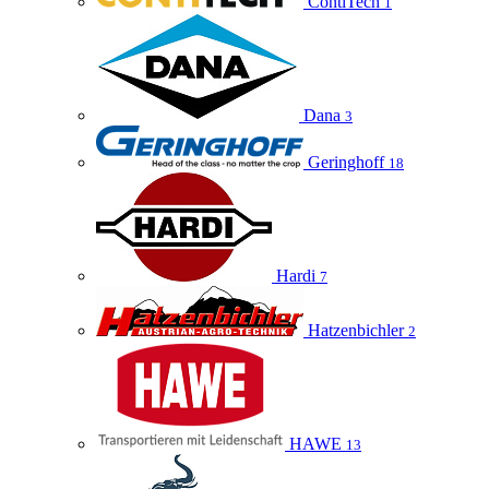
ContiTech
1
Dana
3
Geringhoff
18
Hardi
7
Hatzenbichler
2
HAWE
13