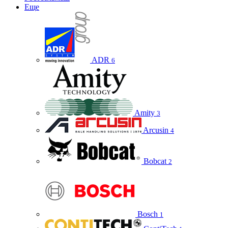
Еще
ADR
6
Amity
3
Arcusin
4
Bobcat
2
Bosch
1