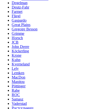
Degelman
Deutz-Fahr
Farmet
Fliegl
Gaspardo
Great Plains
Gregoire Besson
Grimme
Horsch
JCB
John Deere
Köckerling
Krone
Kuhn
Kverneland
Lely
Lemken
MacDon
Manitou
Pöttinger
Rabe
ROC
Samasz
Vaderstad
Ростсельмаш