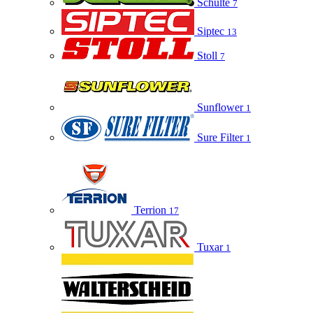
Schulte
7
Siptec
13
Stoll
7
Sunflower
1
Sure Filter
1
Terrion
17
Tuxar
1