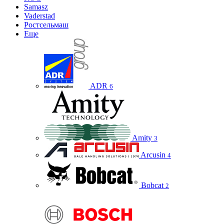
Samasz
Vaderstad
Ростсельмаш
Еще
ADR
6
Amity
3
Arcusin
4
Bobcat
2