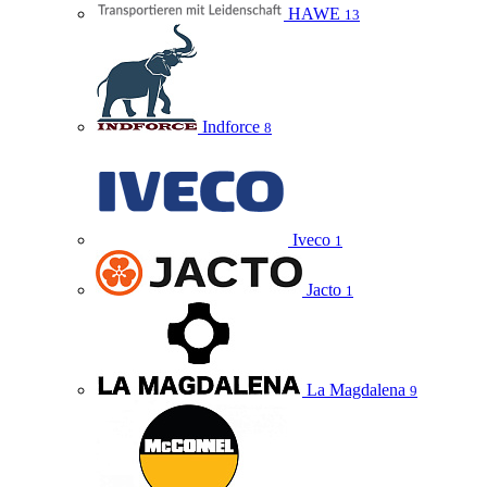
HAWE
13
Indforce
8
Iveco
1
Jacto
1
La Magdalena
9