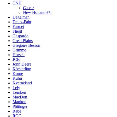
CNH
Case
2
New Holland
671
Degelman
Deutz-Fahr
Farmet
Fliegl
Gaspardo
Great Plains
Gregoire Besson
Grimme
Horsch
JCB
John Deere
Köckerling
Krone
Kuhn
Kverneland
Lely
Lemken
MacDon
Manitou
Pöttinger
Rabe
ROC