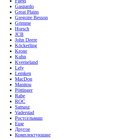
Fliegl
Gaspardo
Great Plains
Gregoire Besson
Grimme
Horsch
JCB
John Deere
Köckerling
Krone
Kuhn
Kverneland
Lely
Lemken
MacDon
Manitou
Pöttinger
Rabe
ROC
Samasz
Vaderstad
Ростсельмаш
Еще
Другое
Комплектующие