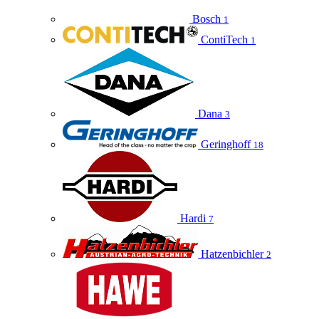
Bosch
1
ContiTech
1
Dana
3
Geringhoff
18
Hardi
7
Hatzenbichler
2