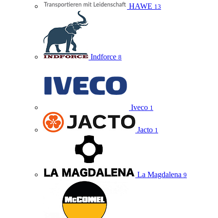
HAWE
13
Indforce
8
Iveco
1
Jacto
1
La Magdalena
9