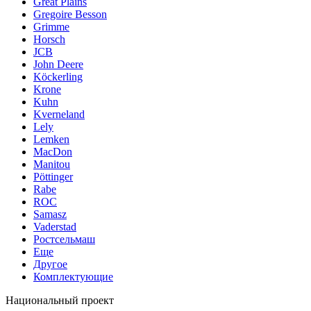
Great Plains
Gregoire Besson
Grimme
Horsch
JCB
John Deere
Köckerling
Krone
Kuhn
Kverneland
Lely
Lemken
MacDon
Manitou
Pöttinger
Rabe
ROC
Samasz
Vaderstad
Ростсельмаш
Еще
Другое
Комплектующие
Национальный проект