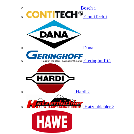
Bosch
1
ContiTech
1
Dana
3
Geringhoff
18
Hardi
7
Hatzenbichler
2