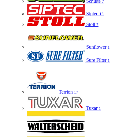
Schulte
7
Siptec
13
Stoll
7
Sunflower
1
Sure Filter
1
Terrion
17
Tuxar
1