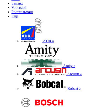
Samasz
Vaderstad
Ростсельмаш
Еще
ADR
6
Amity
3
Arcusin
4
Bobcat
2