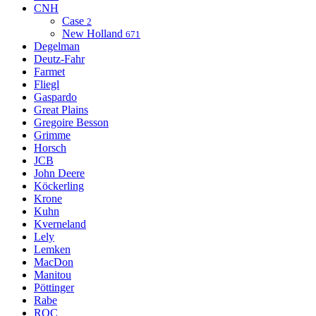
CNH
Case
2
New Holland
671
Degelman
Deutz-Fahr
Farmet
Fliegl
Gaspardo
Great Plains
Gregoire Besson
Grimme
Horsch
JCB
John Deere
Köckerling
Krone
Kuhn
Kverneland
Lely
Lemken
MacDon
Manitou
Pöttinger
Rabe
ROC