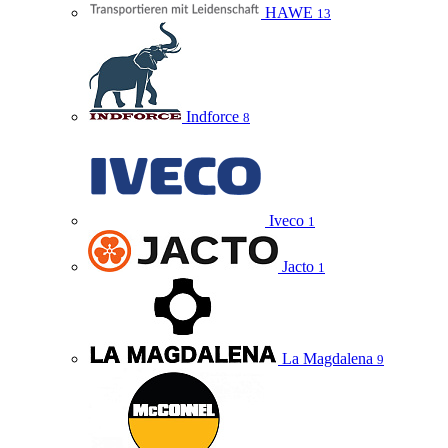
HAWE
13
Indforce
8
Iveco
1
Jacto
1
La Magdalena
9