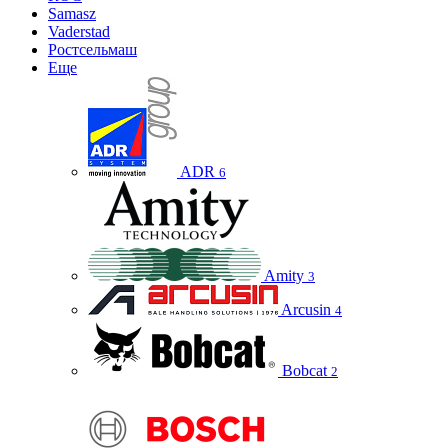
Samasz
Vaderstad
Ростсельмаш
Еще
ADR
6
Amity
3
Arcusin
4
Bobcat
2