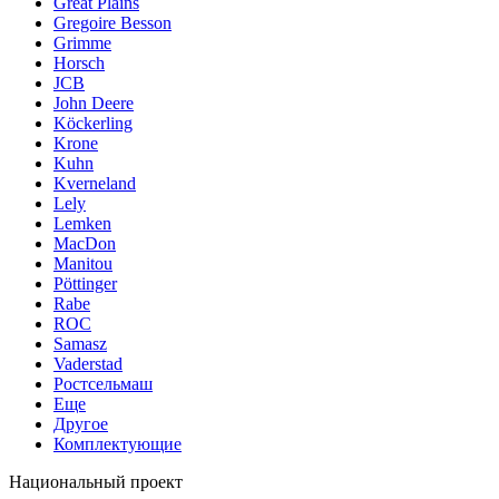
Great Plains
Gregoire Besson
Grimme
Horsch
JCB
John Deere
Köckerling
Krone
Kuhn
Kverneland
Lely
Lemken
MacDon
Manitou
Pöttinger
Rabe
ROC
Samasz
Vaderstad
Ростсельмаш
Еще
Другое
Комплектующие
Национальный проект