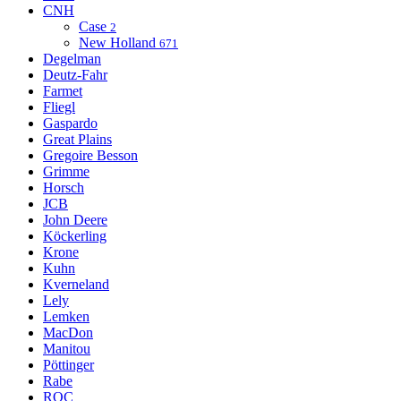
CNH
Case
2
New Holland
671
Degelman
Deutz-Fahr
Farmet
Fliegl
Gaspardo
Great Plains
Gregoire Besson
Grimme
Horsch
JCB
John Deere
Köckerling
Krone
Kuhn
Kverneland
Lely
Lemken
MacDon
Manitou
Pöttinger
Rabe
ROC