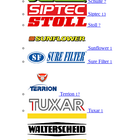
Schulte
7
Siptec
13
Stoll
7
Sunflower
1
Sure Filter
1
Terrion
17
Tuxar
1