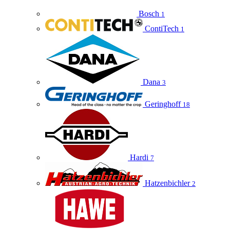
Bosch
1
ContiTech
1
Dana
3
Geringhoff
18
Hardi
7
Hatzenbichler
2