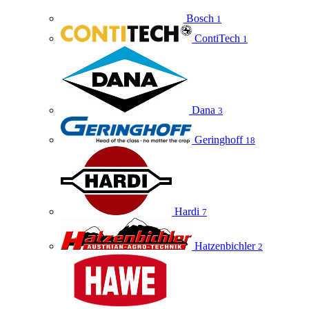
Bosch
1
ContiTech
1
Dana
3
Geringhoff
18
Hardi
7
Hatzenbichler
2