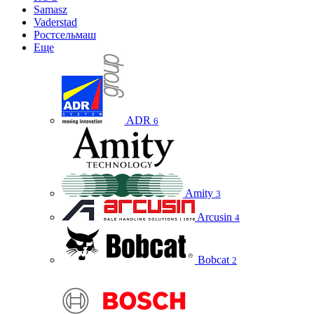
Samasz
Vaderstad
Ростсельмаш
Еще
ADR
6
Amity
3
Arcusin
4
Bobcat
2