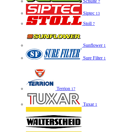
Schulte
7
Siptec
13
Stoll
7
Sunflower
1
Sure Filter
1
Terrion
17
Tuxar
1