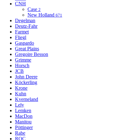
CNH
Case
2
New Holland
671
Degelman
Deutz-Fahr
Farmet
Fliegl
Gaspardo
Great Plains
Gregoire Besson
Grimme
Horsch
JCB
John Deere
Köckerling
Krone
Kuhn
Kverneland
Lely
Lemken
MacDon
Manitou
Pöttinger
Rabe
ROC