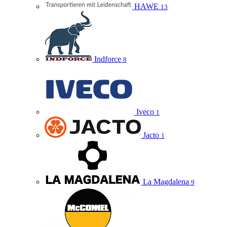
HAWE
13
Indforce
8
Iveco
1
Jacto
1
La Magdalena
9