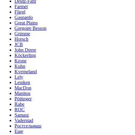
Deutz-Fahr
Farmet
Fliegl
Gaspardo
Great Plains
Gregoire Besson
Grimme
Horsch
JCB
John Deere
Köckerling
Krone
Kuhn
Kverneland
Lely
Lemken
MacDon
Manitou
Pöttinger
Rabe
ROC
Samasz
Vaderstad
Ростсельмаш
Еще