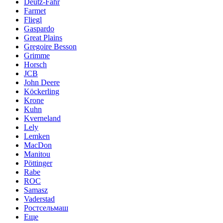
Deutz-Fahr
Farmet
Fliegl
Gaspardo
Great Plains
Gregoire Besson
Grimme
Horsch
JCB
John Deere
Köckerling
Krone
Kuhn
Kverneland
Lely
Lemken
MacDon
Manitou
Pöttinger
Rabe
ROC
Samasz
Vaderstad
Ростсельмаш
Еще