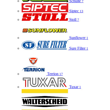
Schulte
7
Siptec
13
Stoll
7
Sunflower
1
Sure Filter
1
Terrion
17
Tuxar
1