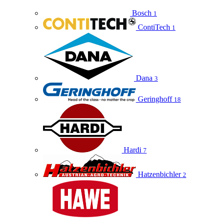
Bosch
1
ContiTech
1
Dana
3
Geringhoff
18
Hardi
7
Hatzenbichler
2