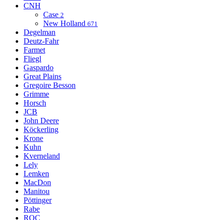
CNH
Case
2
New Holland
671
Degelman
Deutz-Fahr
Farmet
Fliegl
Gaspardo
Great Plains
Gregoire Besson
Grimme
Horsch
JCB
John Deere
Köckerling
Krone
Kuhn
Kverneland
Lely
Lemken
MacDon
Manitou
Pöttinger
Rabe
ROC