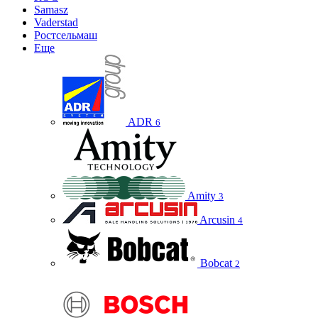
Samasz
Vaderstad
Ростсельмаш
Еще
ADR
6
Amity
3
Arcusin
4
Bobcat
2