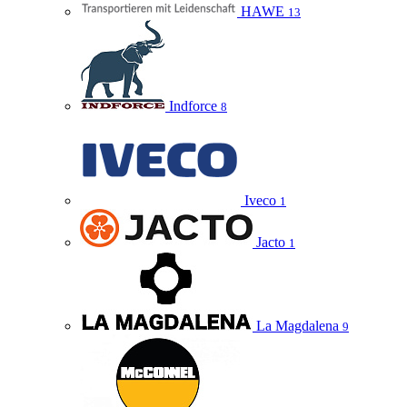
HAWE
13
Indforce
8
Iveco
1
Jacto
1
La Magdalena
9