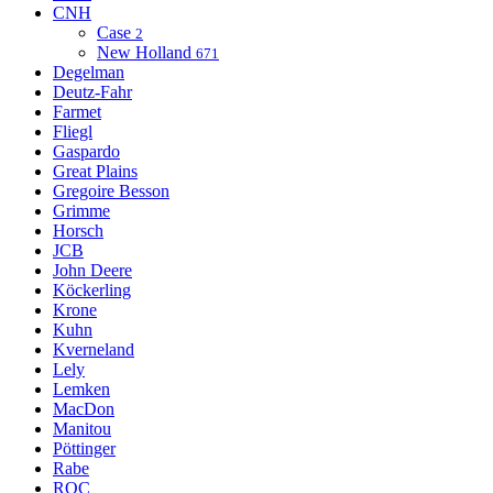
CNH
Case
2
New Holland
671
Degelman
Deutz-Fahr
Farmet
Fliegl
Gaspardo
Great Plains
Gregoire Besson
Grimme
Horsch
JCB
John Deere
Köckerling
Krone
Kuhn
Kverneland
Lely
Lemken
MacDon
Manitou
Pöttinger
Rabe
ROC