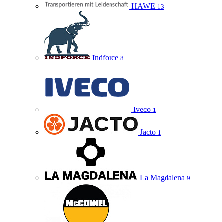
HAWE
13
Indforce
8
Iveco
1
Jacto
1
La Magdalena
9