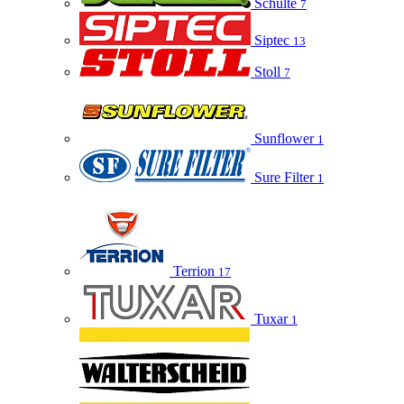
Schulte
7
Siptec
13
Stoll
7
Sunflower
1
Sure Filter
1
Terrion
17
Tuxar
1