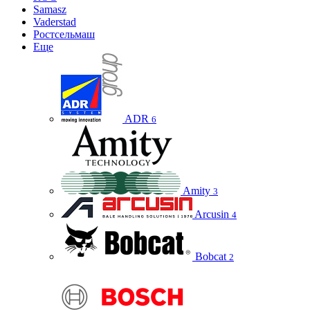
Samasz
Vaderstad
Ростсельмаш
Еще
ADR
6
Amity
3
Arcusin
4
Bobcat
2