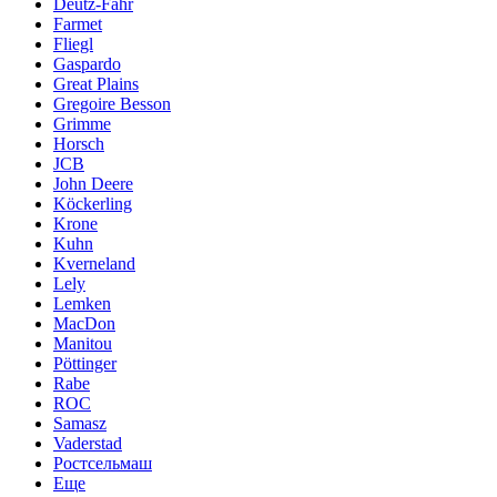
Deutz-Fahr
Farmet
Fliegl
Gaspardo
Great Plains
Gregoire Besson
Grimme
Horsch
JCB
John Deere
Köckerling
Krone
Kuhn
Kverneland
Lely
Lemken
MacDon
Manitou
Pöttinger
Rabe
ROC
Samasz
Vaderstad
Ростсельмаш
Еще