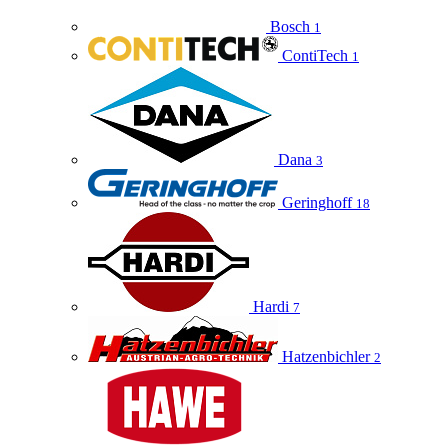
Bosch
1
ContiTech
1
Dana
3
Geringhoff
18
Hardi
7
Hatzenbichler
2