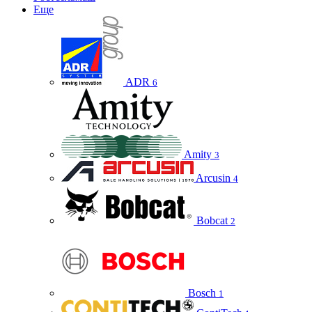
Еще
ADR
6
Amity
3
Arcusin
4
Bobcat
2
Bosch
1