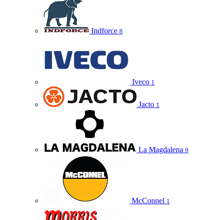
Indforce
8
Iveco
1
Jacto
1
La Magdalena
9
McConnel
1