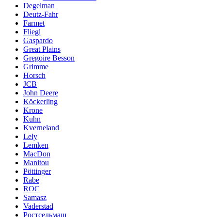
Degelman
Deutz-Fahr
Farmet
Fliegl
Gaspardo
Great Plains
Gregoire Besson
Grimme
Horsch
JCB
John Deere
Köckerling
Krone
Kuhn
Kverneland
Lely
Lemken
MacDon
Manitou
Pöttinger
Rabe
ROC
Samasz
Vaderstad
Ростсельмаш