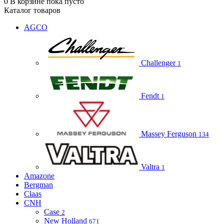
0
В корзине
пока пусто
Каталог товаров
AGCO
Challenger
1
Fendt
1
Massey Ferguson
134
Valtra
1
Amazone
Bergman
Claas
CNH
Case
2
New Holland
671