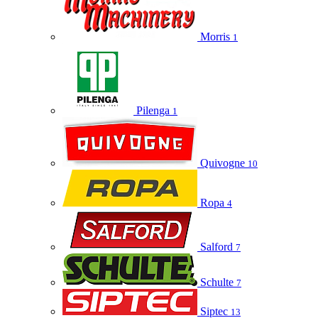
Morris
1
Pilenga
1
Quivogne
10
Ropa
4
Salford
7
Schulte
7
Siptec
13