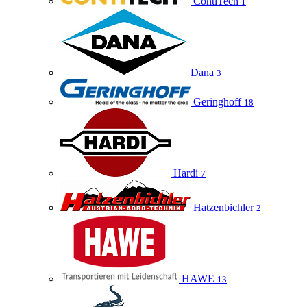
ContiTech
1
Dana
3
Geringhoff
18
Hardi
7
Hatzenbichler
2
HAWE
13