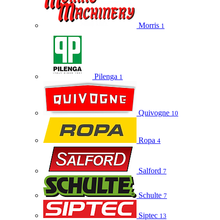
Morris
1
Pilenga
1
Quivogne
10
Ropa
4
Salford
7
Schulte
7
Siptec
13