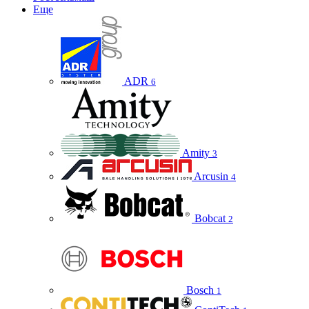
Еще
ADR
6
Amity
3
Arcusin
4
Bobcat
2
Bosch
1