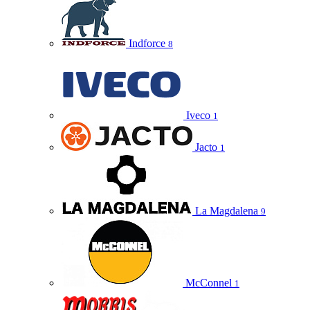
Indforce
8
Iveco
1
Jacto
1
La Magdalena
9
McConnel
1