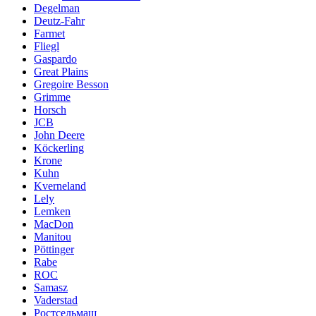
Degelman
Deutz-Fahr
Farmet
Fliegl
Gaspardo
Great Plains
Gregoire Besson
Grimme
Horsch
JCB
John Deere
Köckerling
Krone
Kuhn
Kverneland
Lely
Lemken
MacDon
Manitou
Pöttinger
Rabe
ROC
Samasz
Vaderstad
Ростсельмаш