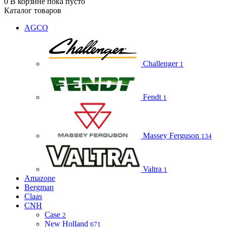
0
В корзине
пока пусто
Каталог товаров
AGCO
Challenger
1
Fendt
1
Massey Ferguson
134
Valtra
1
Amazone
Bergman
Claas
CNH
Case
2
New Holland
671