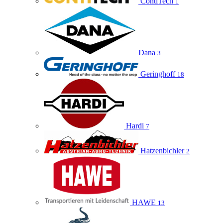
ContiTech
1
Dana
3
Geringhoff
18
Hardi
7
Hatzenbichler
2
HAWE
13