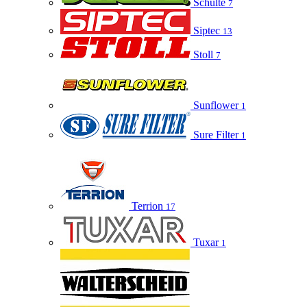
Schulte
7
Siptec
13
Stoll
7
Sunflower
1
Sure Filter
1
Terrion
17
Tuxar
1