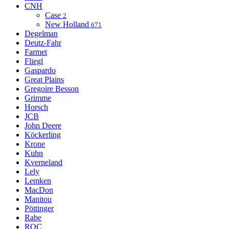
CNH
Case
2
New Holland
671
Degelman
Deutz-Fahr
Farmet
Fliegl
Gaspardo
Great Plains
Gregoire Besson
Grimme
Horsch
JCB
John Deere
Köckerling
Krone
Kuhn
Kverneland
Lely
Lemken
MacDon
Manitou
Pöttinger
Rabe
ROC