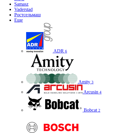
Samasz
Vaderstad
Ростсельмаш
Еще
ADR
6
Amity
3
Arcusin
4
Bobcat
2