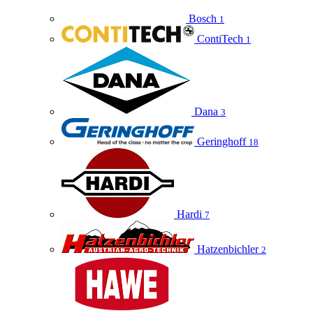
Bosch
1
ContiTech
1
Dana
3
Geringhoff
18
Hardi
7
Hatzenbichler
2