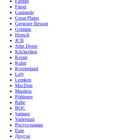
Farmet
Fliegl
Gaspardo
Great Plains
Gregoire Besson
Grimme
Horsch
JCB
John Deere
Köckerling
Krone
Kuhn
Kverneland
Lely
Lemken
MacDon
Manitou
Pöttinger
Rabe
ROC
Samasz
Vaderstad
Ростсельмаш
Еще
Другое