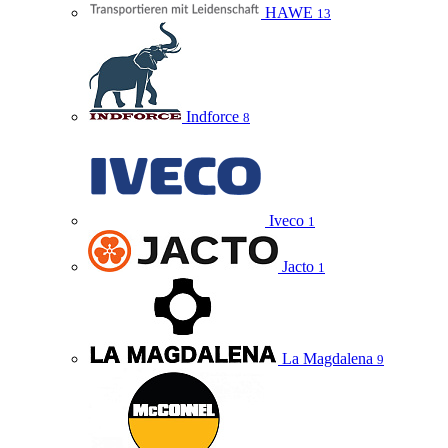
HAWE
13
Indforce
8
Iveco
1
Jacto
1
La Magdalena
9