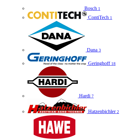
Bosch
1
ContiTech
1
Dana
3
Geringhoff
18
Hardi
7
Hatzenbichler
2