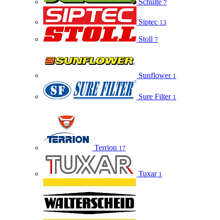
Schulte
7
Siptec
13
Stoll
7
Sunflower
1
Sure Filter
1
Terrion
17
Tuxar
1