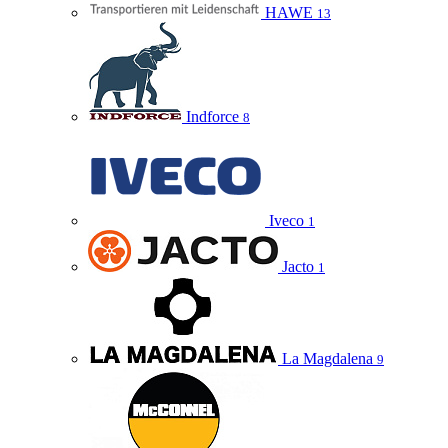
HAWE
13
Indforce
8
Iveco
1
Jacto
1
La Magdalena
9