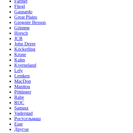
Farmet
Fliegl
Gaspardo
Great Plains
Gregoire Besson
Grimme
Horsch
JCB
John Deere
Köckerling
Krone
Kuhn
Kverneland
Lely
Lemken
MacDon
Manitou
Pöttinger
Rabe
ROC
Samasz
Vaderstad
Ростсельмаш
Еще
Другое