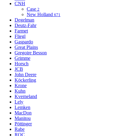
CNH
Case
2
New Holland
671
Degelman
Deutz-Fahr
Farmet
Fliegl
Gaspardo
Great Plains
Gregoire Besson
Grimme
Horsch
JCB
John Deere
Köckerling
Krone
Kuhn
Kverneland
Lely
Lemken
MacDon
Manitou
Pöttinger
Rabe
ROC