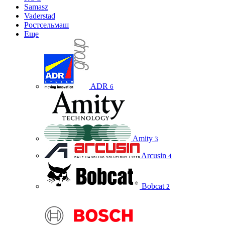
Samasz
Vaderstad
Ростсельмаш
Еще
ADR
6
Amity
3
Arcusin
4
Bobcat
2